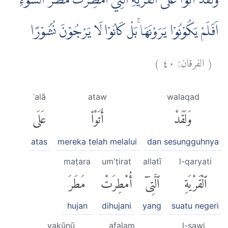
وَلَقَدْ اَتَوْا عَلَى الْقَرْيَةِ الَّتِيْٓ اُمْطِرَتْ مَطَرَ السَّوْءِۗ
اَفَلَمْ يَكُوْنُوْا يَرَوْنَهَاۚ بَلْ كَانُوْا لَا يَرْجُوْنَ نُشُوْرًا
)
٤٠
الفرقان:
(
ʿalā
ataw
walaqad
وَلَقَدْ
أَتَوْا۟
عَلَى
atas
mereka telah melalui
dan sesungguhnya
maṭara
um'ṭirat
allatī
l-qaryati
ٱلْقَرْيَةِ
ٱلَّتِىٓ
أُمْطِرَتْ
مَطَرَ
hujan
dihujani
yang
suatu negeri
yakūnū
afalam
l-sawi