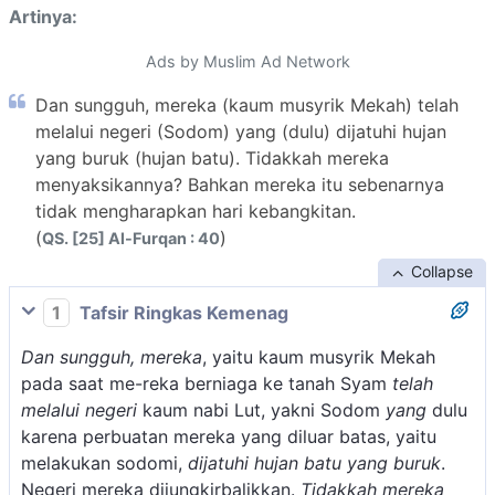
Artinya:
Ads by Muslim Ad Network
Dan sungguh, mereka (kaum musyrik Mekah) telah
melalui negeri (Sodom) yang (dulu) dijatuhi hujan
yang buruk (hujan batu). Tidakkah mereka
menyaksikannya? Bahkan mereka itu sebenarnya
tidak mengharapkan hari kebangkitan.
(
)
QS. [25] Al-Furqan : 40
Collapse
1
Tafsir Ringkas Kemenag
Dan sungguh, mereka
, yaitu kaum musyrik Mekah
pada saat me-reka berniaga ke tanah Syam
telah
melalui negeri
kaum nabi Lut, yakni Sodom
yang
dulu
karena perbuatan mereka yang diluar batas, yaitu
melakukan sodomi,
dijatuhi hujan batu yang buruk
.
Negeri mereka dijungkirbalikkan.
Tidakkah mereka