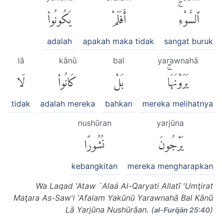
ٱلسَّوْءِۚ
أَفَلَمْ
يَكُونُوا۟
adalah
apakah maka tidak
sangat buruk
lā
kānū
bal
yarawnahā
يَرَوْنَهَاۚ
بَلْ
كَانُوا۟
لَا
tidak
adalah mereka
bahkan
mereka melihatnya
nushūran
yarjūna
يَرْجُونَ
نُشُورًا
kebangkitan
mereka mengharapkan
Wa Laqad 'Ataw `Alaá Al-Qaryati Allatī 'Umţirat
Maţara As-Saw'i 'Afalam Yakūnū Yarawnahā Bal Kānū
Lā Yarjūna Nushūrāan. (
)
al-Furq̈ān 25:40