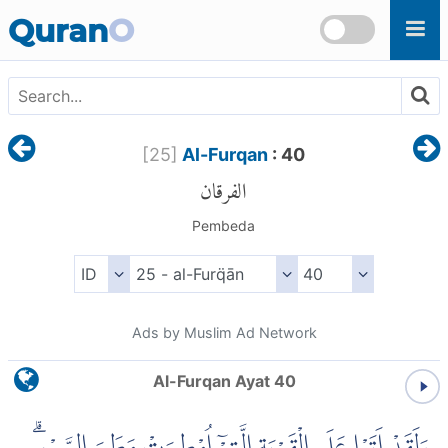
Skip to main content
Quran
O
[
25
]
Al-Furqan
: 40
الفرقان
Pembeda
Ads by Muslim Ad Network
Al-Furqan Ayat 40