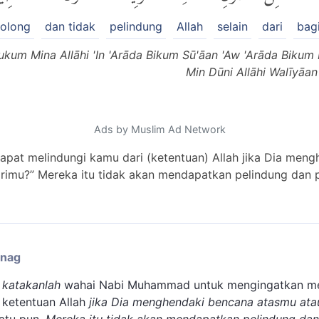
olong
dan tidak
pelindung
Allah
selain
dari
bag
ukum Mina Allāhi 'In 'Arāda Bikum Sū'āan 'Aw 'Arāda Biku
Min Dūni Allāhi Walīyāan
Ads by Muslim Ad Network
apat melindungi kamu dari (ketentuan) Allah jika Dia men
imu?” Mereka itu tidak akan mendapatkan pelindung dan pe
enag
u
katakanlah
wahai Nabi Muhammad untuk mengingatkan me
ketentuan Allah
jika Dia
menghendaki bencana atasmu ata