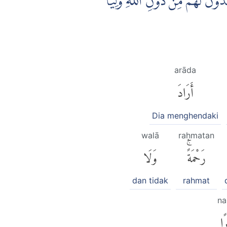
وْنَ لَهُمْ مِّنْ دُوْنِ اللّٰهِ وَلِيًّا
arāda
أَرَادَ
Dia menghendaki
walā
raḥmatan
رَحْمَةًۚ
وَلَا
dan tidak
rahmat
na
ًا