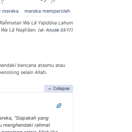
i mereka
mereka memperoleh
m Raĥmatan Wa Lā Yajidūna Lahum
 Wa Lā Naşīrāan. (
)
al-ʾAḥzāb 33:17
ghendaki bencana atasmu atau
nolong selain Allah.
Collapse
reka,
“Siapakah yang
u menghendaki rahmat