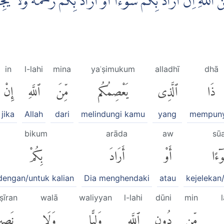
للّٰهِ اِنْ اَرَادَ بِكُمْ سُوْۤءًا اَوْ اَرَادَ بِكُمْ رَحْمَةً ۗوَلَا يَجِدُ
in
l-lahi
mina
yaʿṣimukum
alladhī
dhā
ذَا
ٱلَّذِى
يَعْصِمُكُم
مِّنَ
ٱللَّهِ
إِنْ
jika
Allah
dari
melindungi kamu
yang
mempuny
bikum
arāda
aw
sū
ٓءًا
أَوْ
أَرَادَ
بِكُمْ
dengan/untuk kalian
Dia menghendaki
atau
kejelekan
ṣīran
walā
waliyyan
l-lahi
dūni
min
مِّن
دُونِ
ٱللَّهِ
وَلِيًّا
وَلَا
نَصِير