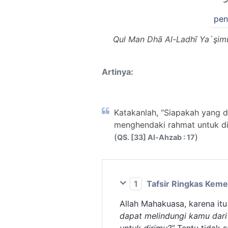
pen
Qul Man Dhā Al-Ladhī Ya`şim
Artinya:
Katakanlah, “Siapakah yang d
menghendaki rahmat untuk dir
(
)
QS. [33] Al-Ahzab : 17
1
Tafsir Ringkas Kem
Allah Mahakuasa, karena it
dapat melindungi kamu dari