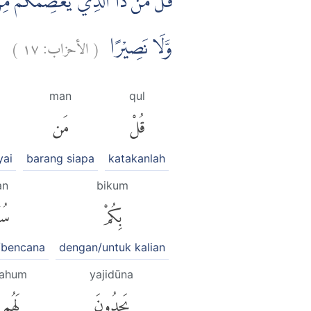
قُلْ مَنْ ذَا الَّذِيْ يَعْصِمُكُمْ مِّنَ ا
)
١٧
الأحزاب:
(
وَّلَا نَصِيْرًا
man
qul
قُلْ
مَن
ai
barang siapa
katakanlah
an
bikum
بِكُمْ
سُو
/bencana
dengan/untuk kalian
lahum
yajidūna
يَجِدُونَ
لَهُم