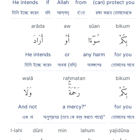
He intends
If
Allah
from
(can) protect you
তিনি ইচ্ছে করেন
যদি
আল্লাহ্‌
হ'তে
রক্ষা করবে তোমাদেরকে
arāda
aw
sūan
bikum
بِكُمْ
سُوٓءًا
أَوْ
أَرَادَ
He intends
or
any harm
for you
তিনি ইচ্ছে করেন
অথবা (যদি)
অমঙ্গলের
তোমাদের সাথে
walā
raḥmatan
bikum
بِكُمْ
رَحْمَةًۚ
وَلَا
And not
a mercy?"
for you
এবং না
অনুগ্রহের (তবে কে বন্ধ করতে পারে)"
তোমাদের সাথে
l-lahi
dūni
min
lahum
yajidūna