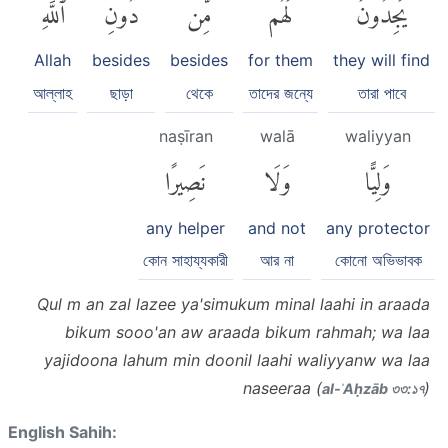
يَجِدُونَ
لَهُم
مِّن
دُونِ
ٱللَّهِ
Allah
besides
besides
for them
they will find
আল্লাহ
ছাড়া
থেকে
তাদের জন্যে
তারা পাবে
naṣīran
walā
waliyyan
وَلِيًّا
وَلَا
نَصِيرًا
any helper
and not
any protector
কোন সাহায্যকারী
আর না
কোনো অভিভাবক
Qul m an zal lazee ya'simukum minal laahi in araada
bikum sooo'an aw araada bikum rahmah; wa laa
yajidoona lahum min doonil laahi waliyyanw wa laa
naseeraa (
)
al-ʾAḥzāb ৩৩:১৭
English Sahih: