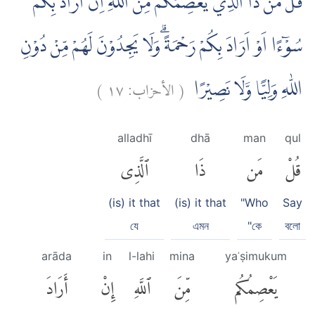
قُلْ مَنْ ذَا الَّذِيْ يَعْصِمُكُمْ مِّنَ اللّٰهِ اِنْ اَرَادَ بِكُمْ
سُوْۤءًا اَوْ اَرَادَ بِكُمْ رَحْمَةً ۗوَلَا يَجِدُوْنَ لَهُمْ مِّنْ دُوْنِ
)
١٧
الأحزاب:
(
اللّٰهِ وَلِيًّا وَّلَا نَصِيْرًا
alladhī
dhā
man
qul
قُلْ
مَن
ذَا
ٱلَّذِى
(is) it that
(is) it that
"Who
Say
যে
এমন
"কে
বলো
arāda
in
l-lahi
mina
yaʿṣimukum
يَعْصِمُكُم
مِّنَ
ٱللَّهِ
إِنْ
أَرَادَ