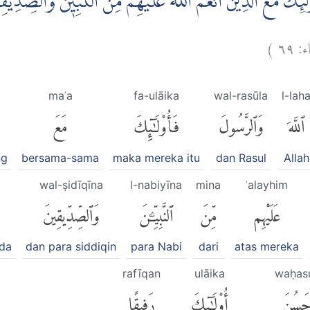
ٰۤىِٕكَ مَعَ الَّذِيْنَ اَنْعَمَ اللّٰهُ عَلَيْهِمْ مِّنَ النَّبِيّٖنَ وَالصِّدِّ
)
٦٩
اء
maʿa
fa-ulāika
wal-rasūla
l-lah
ٱللَّهَ
وَٱلرَّسُولَ
فَأُو۟لَٰٓئِكَ
مَعَ
ng
bersama-sama
maka mereka itu
dan Rasul
Allah
wal-ṣidīqīna
l-nabiyīna
mina
ʿalayhim
عَلَيْهِم
مِّنَ
ٱلنَّبِيِّۦنَ
وَٱلصِّدِّيقِينَ
ada
dan para siddiqin
para Nabi
dari
atas mereka
rafīqan
ulāika
waḥas
حَسُنَ
أُو۟لَٰٓئِكَ
رَفِيقًا