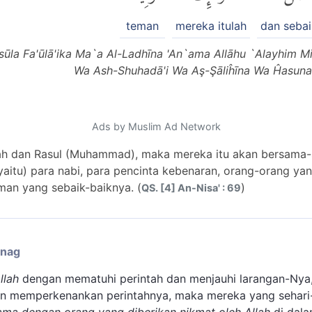
teman
mereka itulah
dan sebai
sūla Fa'ūlā'ika Ma`a Al-Ladhīna 'An`ama Allāhu `Alayhim 
Wa Ash-Shuhadā'i Wa Aş-Şāliĥīna Wa Ĥasuna '
Ads by Muslim Ad Network
lah dan Rasul (Muhammad), maka mereka itu akan bersama
(yaitu) para nabi, para pencinta kebenaran, orang-orang ya
eman yang sebaik-baiknya. (
)
QS. [4] An-Nisa' : 69
enag
llah
dengan mematuhi perintah dan menjauhi larangan-Nya
n memperkenankan perintahnya, maka mereka yang sehari-