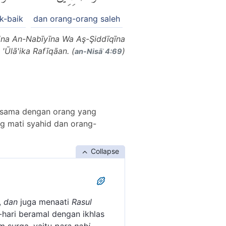
k-baik
dan orang-orang saleh
Mina An-Nabīyīna Wa Aş-Şiddīqīna
Ūlā'ika Rafīqāan. (
)
an-Nisāʾ 4:69
-sama dengan orang yang
ng mati syahid dan orang-
Collapse
,
dan
juga menaati
Rasul
hari beramal dengan ikhlas