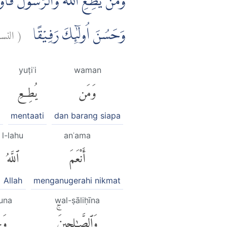
وَمَنْ يُّطِعِ اللّٰهَ وَالرَّسُوْلَ فَاُول ۚ
النس:
(
وَحَسُنَ اُولٰۤىِٕكَ رَفِيْقًا
a
yuṭiʿi
waman
وَمَن
يُطِعِ
mentaati
dan barang siapa
l-lahu
anʿama
أَنْعَمَ
ٱللَّهُ
Allah
menganugerahi nikmat
una
wal-ṣāliḥīna
وَٱلصَّٰلِحِينَۚ
وَ