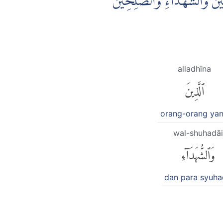
يْقِيْنَ وَالشُّهَدَاۤءِ وَالصّٰلِحِيْنَ
alladhīna
ٱلَّذِينَ
orang-orang ya
wal-shuhadāi
وَٱلشُّهَدَآءِ
dan para syuh