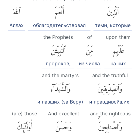
ٱلَّذِينَ
أَنْعَمَ
ٱللَّهُ
Аллах
облагодетельствовал
теми, которые
the Prophets
of
upon them
عَلَيْهِم
مِّنَ
ٱلنَّبِيِّۦنَ
пророков,
из числа
на них
and the martyrs
and the truthful
وَٱلصِّدِّيقِينَ
وَٱلشُّهَدَآءِ
и павших (за Веру)
и правдивейших,
(are) those
And excellent
and the righteous
وَٱلصَّٰلِحِينَۚ
وَحَسُنَ
أُو۟لَٰٓئِكَ