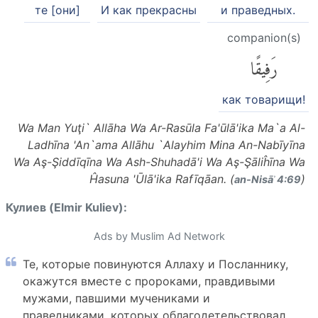
те [они]
И как прекрасны
и праведных.
companion(s)
رَفِيقًا
как товарищи!
Wa Man Yuţi` Allāha Wa Ar-Rasūla Fa'ūlā'ika Ma`a Al-
Ladhīna 'An`ama Allāhu `Alayhim Mina An-Nabīyīna
Wa Aş-Şiddīqīna Wa Ash-Shuhadā'i Wa Aş-Şāliĥīna Wa
Ĥasuna 'Ūlā'ika Rafīqāan. (
)
an-Nisāʾ 4:69
Кулиев (Elmir Kuliev):
Ads by Muslim Ad Network
Те, которые повинуются Аллаху и Посланнику,
окажутся вместе с пророками, правдивыми
мужами, павшими мучениками и
праведниками, которых облагодетельствовал