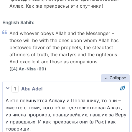
Аллах. Как же прекрасны эти спутники!
English Sahih:
And whoever obeys Allah and the Messenger –
those will be with the ones upon whom Allah has
bestowed favor of the prophets, the steadfast
affirmers of truth, the martyrs and the righteous.
And excellent are those as companions.
(
)
[4] An-Nisa : 69
Collapse
1
Abu Adel
А кто повинуется Аллаху и Посланнику, то они –
вместе с теми, кого облагодетельствовал Аллах,
из числа пророков, правдивейших, павших за Веру
и праведных. И как прекрасны они (в Раю) как
товарищи!