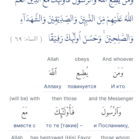
وَمَنْ يُّطِعِ اللّٰهَ وَالرَّسُوْلَ فَاُولٰۤىِٕكَ مَعَ الَّذِيْنَ اَنْعَمَ
اللّٰهُ عَلَيْهِمْ مِّنَ النَّبِيّٖنَ وَالصِّدِّيْقِيْنَ وَالشُّهَدَاۤءِ
)
٦٩
النساء:
(
وَالصّٰلِحِيْنَ ۚ وَحَسُنَ اُولٰۤىِٕكَ رَفِيْقًا
Allah
obeys
And whoever
وَمَن
يُطِعِ
ٱللَّهَ
Аллаху
повинуется
И кто
(will be) with
then those
and the Messenger
وَٱلرَّسُولَ
فَأُو۟لَٰٓئِكَ
مَعَ
вместе с
то те [такие] –
и Посланнику,
Allah
has bestowed (His) Favor
those whom