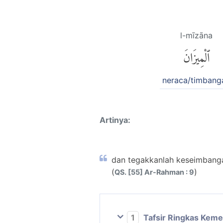
l-mīzāna
ٱلْمِيزَانَ
neraca/timbang
Artinya:
dan tegakkanlah keseimbanga
(
)
QS. [55] Ar-Rahman : 9
1
Tafsir Ringkas Kem