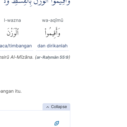
وَاَقِيْمُوا الْوَزْنَ بِالْقِسْطِ وَلَ
l-wazna
wa-aqīmū
وَأَقِيمُوا۟
ٱلْوَزْنَ
raca/timbangan
dan dirikanlah
sirū Al-Mīzāna. (
)
ar-Raḥmān 55:9
angan itu.
Collapse