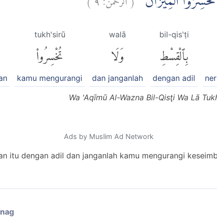
ا تُخْسِرُوا الْمِيْزَانَ
tukh'sirū
walā
bil-qis'ṭi
بِٱلْقِسْطِ
وَلَا
تُخْسِرُوا۟
an
kamu mengurangi
dan janganlah
dengan adil
ne
Wa 'Aqīmū Al-Wazna Bil-Qisţi Wa Lā Tukh
Ads by Muslim Ad Network
n itu dengan adil dan janganlah kamu mengurangi keseimb
enag