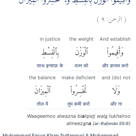
وَاَقِيْمُوا الْوَزْنَ بِالْقِسْطِ وَلَا تُخْسِرُوا الْمِيْزَانَ
)
٩
الرحمن:
(
in justice
the weight
And establish
وَأَقِيمُوا۟
ٱلْوَزْنَ
بِٱلْقِسْطِ
साथ इन्साफ़ के
वज़्न को
और क़ायम करो
the balance
make deficient
and (do) not
وَلَا
تُخْسِرُوا۟
ٱلْمِيزَانَ
तोल में
तुम कमी करो
और ना
Waaqeemoo alwazna bi
a
lqis
t
i wal
a
tukhsiroo
almeez
a
n
a
(
)
ar-Raḥmān 55:9
Muhammad Faruq Khan Sultanpuri & Muhammad