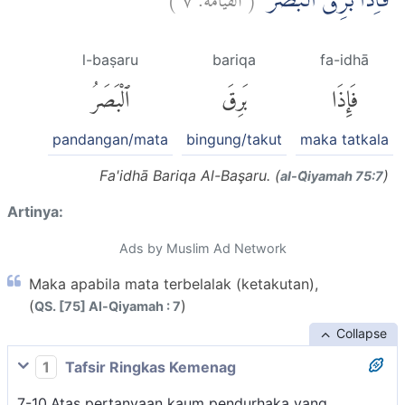
فَاِذَا بَرِقَ الْبَصَرُۙ
l-baṣaru
bariqa
fa-idhā
فَإِذَا
بَرِقَ
ٱلْبَصَرُ
pandangan/mata
bingung/takut
maka tatkala
Fa'idhā Bariqa Al-Başaru. (
)
al-Q̈iyamah 75:7
Artinya:
Ads by Muslim Ad Network
Maka apabila mata terbelalak (ketakutan),
(
)
QS. [75] Al-Qiyamah : 7
Collapse
1
Tafsir Ringkas Kemenag
7-10.Atas pertanyaan kaum pendurhaka yang