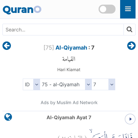
Skip to main content
Quran
O
[
75
]
Al-Qiyamah
: 7
القيامة
Hari Kiamat
Ads by Muslim Ad Network
Al-Qiyamah Ayat 7
)
٧
القيامة:
(