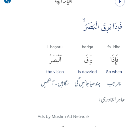
القیامہ آية ۷
فَاِذَا بَرِقَ الْبَصَرُۙ
l-baṣaru
bariqa
fa-idhā
فَإِذَا
بَرِقَ
ٱلْبَصَرُ
the vision
is dazzled
So when
پھر جب
چندھیا جائیں گی
نگاہیں۔ آنکھیں
طاہر القادری:
Ads by Muslim Ad Network