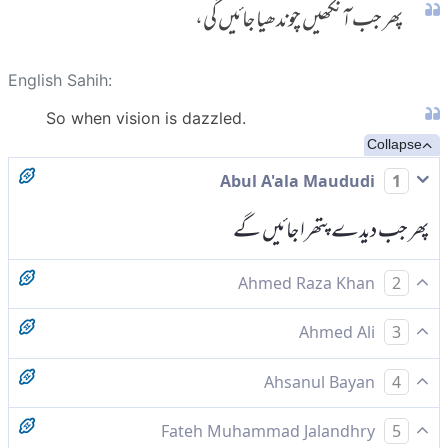
پھر جب آنکھیں چوندھیا جائیں گی،
English Sahih:
So when vision is dazzled.
Collapse
Abul A'ala Maududi
1
پھر جب دیدے پتھرا جائیں گے
Ahmed Raza Khan
2
پھر جس دن آنکھ چوندھیائے گی
Ahmed Ali
3
پس جب آنکھیں چندھیا جائیں گی
Ahsanul Bayan
4
پس جس وقت کہ نگاہ پتھرا جائے گی (١)۔
Fateh Muhammad Jalandhry
5