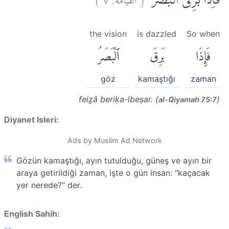
فَاِذَا بَرِقَ الْبَصَرُۙ
the vision
is dazzled
So when
فَإِذَا
بَرِقَ
ٱلْبَصَرُ
göz
kamaştığı
zaman
feiẕâ beriḳa-lbeṣar. (
)
al-Q̈iyamah 75:7
Diyanet Isleri:
Ads by Muslim Ad Network
Gözün kamaştığı, ayın tutulduğu, güneş ve ayın bir
araya getirildiği zaman, işte o gün insan: "kaçacak
yer nerede?" der.
English Sahih: