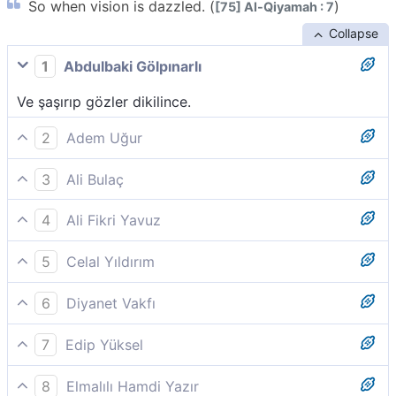
So when vision is dazzled. (
)
[75] Al-Qiyamah : 7
Collapse
1
Abdulbaki Gölpınarlı
Ve şaşırıp gözler dikilince.
2
Adem Uğur
İşte, göz kamaştığı,
3
Ali Bulaç
Ama göz 'kamaşıp da kaydığı,'
4
Ali Fikri Yavuz
(Allah buyurmuştur ki): Göz, (dehşetten) ne vakit ki
5
Celal Yıldırım
dikilir,
Göz şimşek çakar (gibi kamaştığı),
6
Diyanet Vakfı
İşte, göz kamaştığı,
7
Edip Yüksel
Gözün kamaştığı,
8
Elmalılı Hamdi Yazır