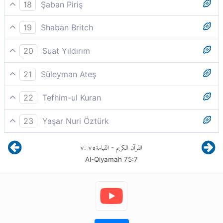
Göz dehşetle kamaştığı zaman.
18
Şaban Piriş
-Göz kamaştığı zaman..
19
Shaban Britch
Göz dehşetlekamaştığı zaman
20
Suat Yıldırım
Gözler kamaşıp karardığı,
21
Süleyman Ateş
Ama göz (güneş gibi ortaya çıkan gerçeğin
22
Tefhim-ul Kuran
karşısında) kamaştığı,
Ama göz ´kamaşıp da kaydığı,´
23
Yaşar Nuri Öztürk
Göz şimşek çaktığında,
٧
:
٧٥
القيامة
القرآن الكريم
-
Al-Qiyamah
75
:
7