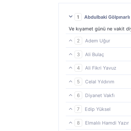
1
Abdulbaki Gölpınarlı
Ve kıyamet günü ne vakit di
2
Adem Uğur
Kıyamet günü ne zamanmış? 
3
Ali Bulaç
"Kıyamet günü ne zamanmış"
4
Ali Fikri Yavuz
(Alay ederek) sorar: “- Kıy
5
Celal Yıldırım
«Kıyamet günü de ne zamanm
6
Diyanet Vakfı
"Kıyamet günü ne zamanmış?
7
Edip Yüksel
"Diriliş Günü ne zaman?" diy
8
Elmalılı Hamdi Yazır