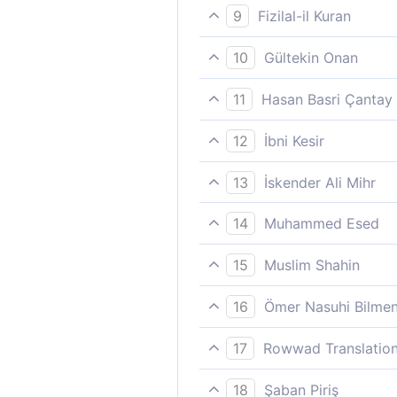
O kıyamet günü ne zaman? d
9
Fizilal-il Kuran
Bu yüzden «Kıyamet günü n
10
Gültekin Onan
"Kıyamet günü ne zamanmış"
11
Hasan Basri Çantay
«Kıyamet günü (de) ne zama
12
İbni Kesir
Kıyamet günü de ne zamanmı
13
İskender Ali Mihr
“Kıyâmet günü ne zaman?” d
14
Muhammed Esed
ve (istihza ile) sorar: "Şu
15
Muslim Shahin
«Kıyamet günü ne zamanmış?
16
Ömer Nasuhi Bilme
(6-7) Sorar ki Kıyamet günü
17
Rowwad Translation
"Kıyamet günü ne zaman?" d
18
Şaban Piriş