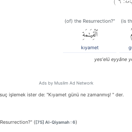
(of) the Resurrection?"
(is t
ُ
ٱلْقِيَٰمَةِ
kıyamet
g
yes'elü eyyâne y
Ads by Muslim Ad Network
suç işlemek ister de: "Kıyamet günü ne zamanmış! " der.
Resurrection?" (
)
[75] Al-Qiyamah : 6