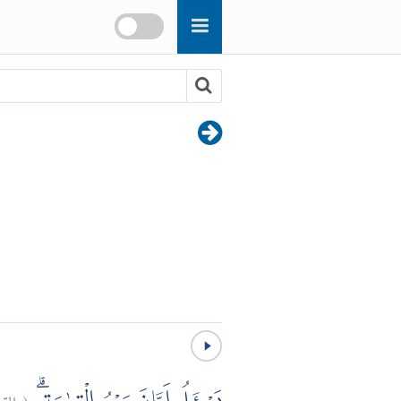
الق:
(