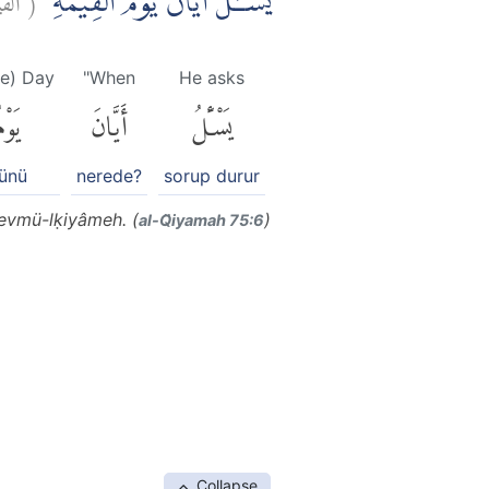
يَسْـَٔلُ اَيَّانَ يَوْمُ الْقِيٰمَةِۗ
he) Day
"When
He asks
يَسْـَٔلُ
أَيَّانَ
يَوْم
ünü
nerede?
sorup durur
evmü-lḳiyâmeh. (
)
al-Q̈iyamah 75:6
Collapse