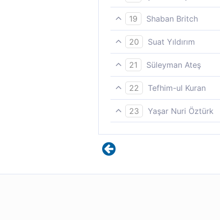
-Kıyamet günü ne zaman? di
19
Shaban Britch
Kıyamet günü ne zaman? diy
20
Suat Yıldırım
“Ne zamanmış o kıyamet gün
21
Süleyman Ateş
Kıyamet günü nerede? diye 
22
Tefhim-ul Kuran
«Kıyamet günü ne zamanmış»
23
Yaşar Nuri Öztürk
"Kıyamet günü nerede/ne za