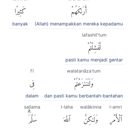
أَرَىٰكَهُمْ
كَثِيرًا
banyak
(Allah) menampakkan mereka kepadamu
lafashil'tum
لَّفَشِلْتُمْ
pasti kamu menjadi gentar
fī
walatanāzaʿtum
وَلَتَنَٰزَعْتُمْ
فِى
dalam
dan pasti kamu berbantah-bantahan
sallama
l-laha
walākinna
l-amri
ٱلْأَمْرِ
وَلَٰكِنَّ
ٱللَّهَ
سَلَّمَۗ