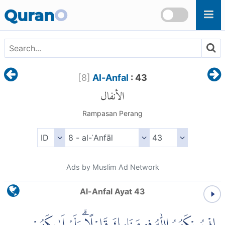
Skip to main content
Quran
O
[
8
]
Al-Anfal
: 43
الأنفال
Rampasan Perang
Ads by Muslim Ad Network
Al-Anfal Ayat 43