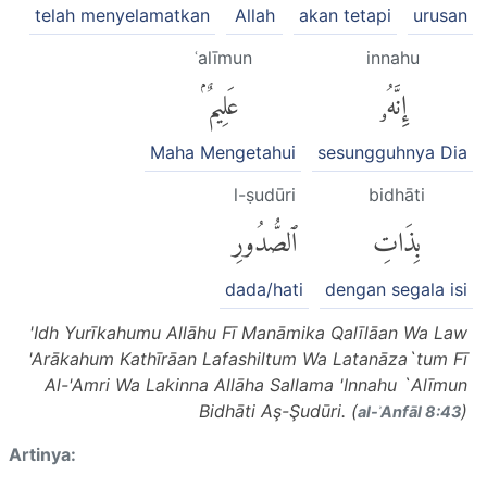
telah menyelamatkan
Allah
akan tetapi
urusan
ʿalīmun
innahu
إِنَّهُۥ
عَلِيمٌۢ
Maha Mengetahui
sesungguhnya Dia
l-ṣudūri
bidhāti
بِذَاتِ
ٱلصُّدُورِ
dada/hati
dengan segala isi
'Idh Yurīkahumu Allāhu Fī Manāmika Qalīlāan Wa Law
'Arākahum Kathīrāan Lafashiltum Wa Latanāza`tum Fī
Al-'Amri Wa Lakinna Allāha Sallama 'Innahu `Alīmun
Bidhāti Aş-Şudūri. (
)
al-ʾAnfāl 8:43
Artinya: