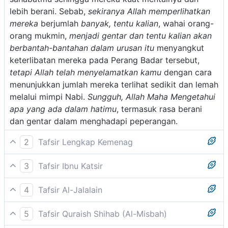
lebih berani. Sebab,
sekiranya Allah memperlihatkan
mereka
berjumlah
banyak, tentu kalian
, wahai orang-
orang mukmin,
menjadi gentar dan tentu kalian akan
berbantah-bantahan dalam urusan itu
menyangkut
keterlibatan mereka pada Perang Badar tersebut,
tetapi Allah telah menyelamatkan kamu
dengan cara
menunjukkan jumlah mereka terlihat sedikit dan lemah
melalui mimpi Nabi.
Sungguh, Allah Maha Mengetahui
apa yang ada dalam hatimu
, termasuk rasa berani
dan gentar dalam menghadapi peperangan.
2
Tafsir Lengkap Kemenag
Allah mengetahui apa yang diucapkan oleh sahabat-
3
Tafsir Ibnu Katsir
sahabat Nabi dan mengetahui pula apa yang
Mujahid mengatakan bahwa Allah memperlihatkan
tersimpan dalam hatinya ketika Allah memperlihatkan
4
Tafsir Al-Jalalain
kepada Nabi-Nya di dalam mimpinya jumlah mereka
kepada Nabi dalam mimpi bahwa jumlah musuh itu
(Yaitu ketika Allah menampakkan mereka kepadamu
(kaum musyrik) sedikit, lalu Nabi Saw. menceritakan
sedikit. Setelah Nabi memberitahukan kepada
5
Tafsir Quraish Shihab (Al-Misbah)
di dalam mimpimu) ketika kamu sedang tidur
hal itu kepada para sahabatnya. Hal tersebut
sahabat-sahabatnya tentang mimpinya itu, maka