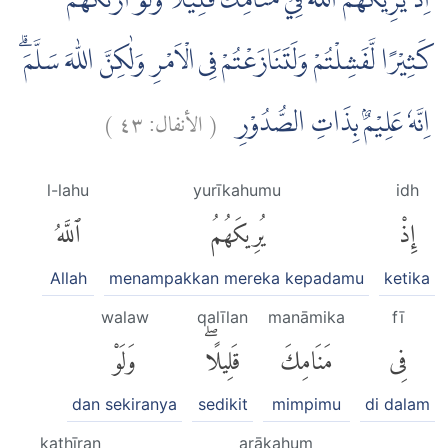
اِذْ يُرِيْكَهُمُ اللّٰهُ فِيْ مَنَامِكَ قَلِيْلًاۗ وَلَوْ اَرٰىكَهُمْ
كَثِيْرًا لَّفَشِلْتُمْ وَلَتَنَازَعْتُمْ فِى الْاَمْرِ وَلٰكِنَّ اللّٰهَ سَلَّمَۗ
)
٤٣
الأنفال:
(
اِنَّهٗ عَلِيْمٌۢ بِذَاتِ الصُّدُوْرِ
l-lahu
yurīkahumu
idh
إِذْ
يُرِيكَهُمُ
ٱللَّهُ
Allah
menampakkan mereka kepadamu
ketika
walaw
qalīlan
manāmika
fī
فِى
مَنَامِكَ
قَلِيلًاۖ
وَلَوْ
dan sekiranya
sedikit
mimpimu
di dalam
kathīran
arākahum