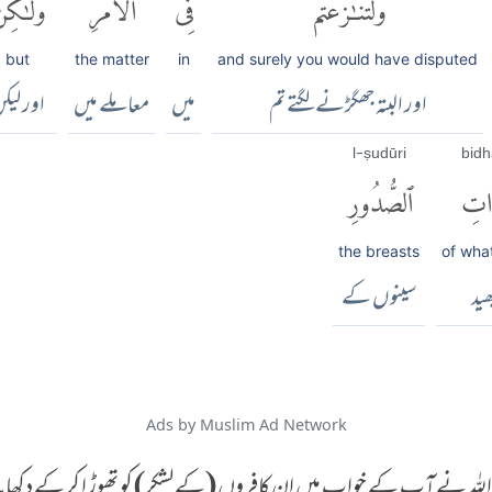
وَلَتَنَٰزَعْتُمْ
فِى
ٱلْأَمْرِ
وَلَٰكِنّ
but
the matter
in
and surely you would have disputed
اور البتہ جھگڑنے لگتے تم
میں
معاملے میں
اور لیک
l-ṣudūri
bidh
َاتِ
ٱلصُّدُورِ
the breasts
of what
ھید
سینوں کے
Ads by Muslim Ad Network
للہ نے آپ کے خواب میں ان کافروں (کے لشکر) کو تھوڑ ا کر کے دکھایا تھا