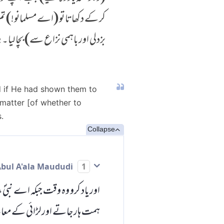
کر کے دکھاتا تو (اے مسلمانو!) تم
بزدلی اور باہمی نزاع سے) بچا لیا
 if He had shown them to
matter [of whether to
.
Collapse
Abul A'ala Maududi
1
اور یاد کرو وہ وقت جبکہ اے نبیؐ، خ
ہمت ہار جاتے اور لڑائی کے معامل