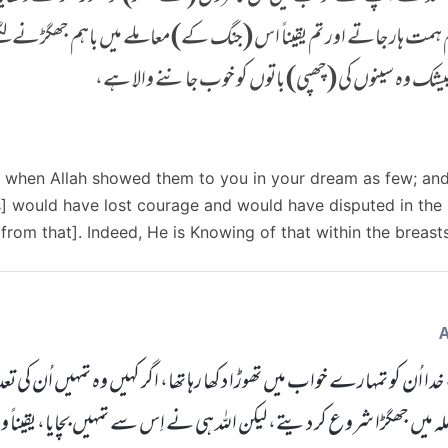
 ہمت ہار جاتے اور تم یقیناً اس (جنگ کے) معاملے میں باہم جھگڑنے لگت
۔ بیشک وہ سینوں کی (چھپی) باتوں کو خوب جاننے والا ہے،
hen Allah showed them to you in your dream as few; and
s] would have lost courage and would have disputed in the 
 from that]. Indeed, He is Knowing of that within the breasts
دا اُن کو تمہارے خواب میں تھوڑا دکھا رہا تھا، اگر کہیں وہ تمہیں اُن کی تعدا
ہ میں جھگڑا شروع کر دیتے، لیکن اللہ ہی نے اِس سے تمہیں بچایا، یقیناً 