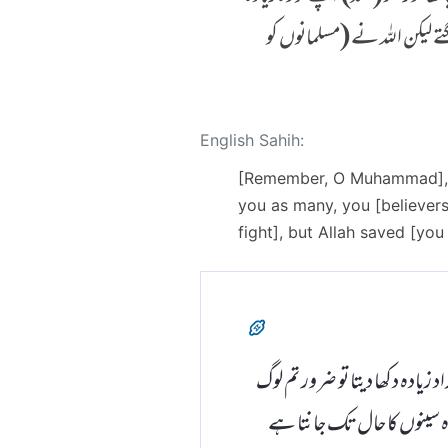
ے لیکن اللہ نے (مسلمانوں کو
English Sahih:
[Remember, O Muhammad], w
you as many, you [believer
fight], but Allah saved [you
د زیادہ دکھا دیتا تو ضرور تم لوگ
وہ سینوں کا حال تک جانتا ہے