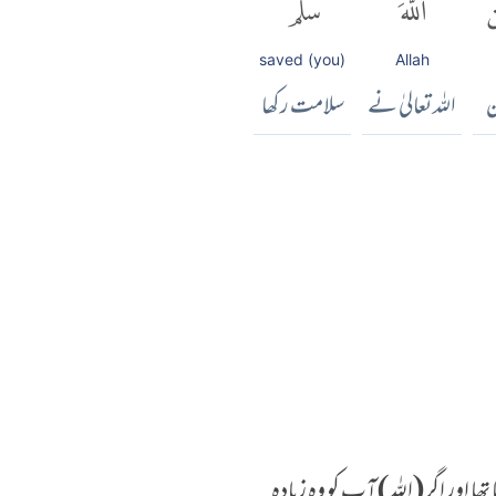
َ
ٱللَّهَ
سَلَّمَۗ
saved (you)
Allah
ن
اللہ تعالیٰ نے
سلامت رکھا
 اور اگر (اللہ) آپ کو وہ زیادہ