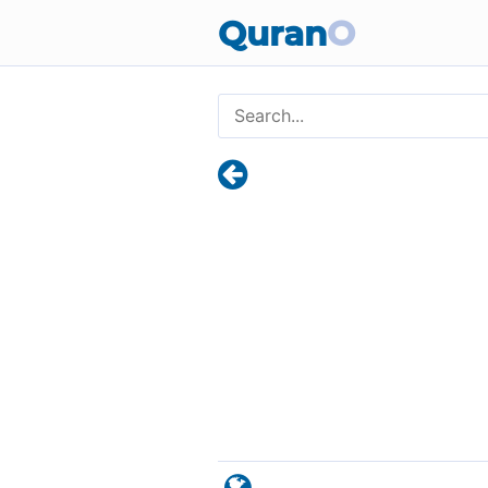
Quran
O