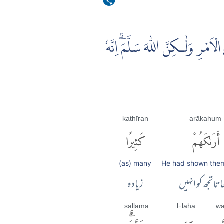
اَمْرِ وَلٰـكِنَّ اللّٰهَ سَلَّمَۗ اِنَّهٗ
kathīran
arākahum
أَرَىٰكَهُمْ
كَثِيرًا
(as) many
He had shown them
اتا تجھ کو انہیں
زیادہ
sallama
l-laha
wa