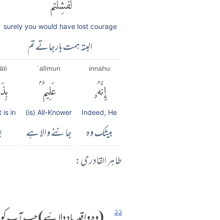
لَّفَشِلْتُمْ
surely you would have lost courage
البتہ ہمت ہارجاتے تم
āti
ʿalīmun
innahu
إِنَّهُۥ
عَلِيمٌۢ
بِذ
 is in
(is) All-Knower
Indeed, He
بیشک وہ
جاننے والا ہے
ب
طاہر القادری:
(وہ واقعہ یاد دلائیے) جب آپ کو ا