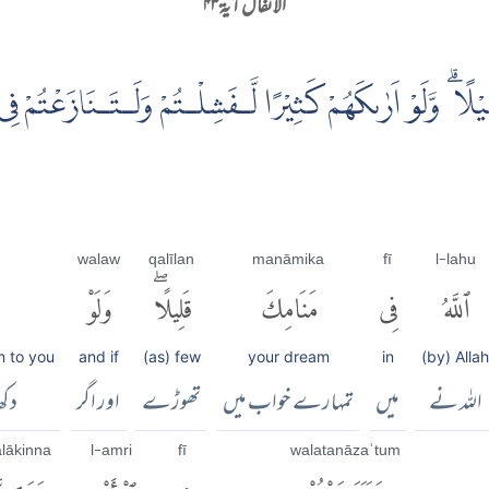
الانفال آية ۴۳
يْلًا ۗ وَّلَوْ اَرٰٮكَهُمْ كَثِيْرًا لَّـفَشِلْـتُمْ وَلَـتَـنَازَعْتُمْ فِى الْ
walaw
qalīlan
manāmika
fī
l-lahu
ٱللَّهُ
فِى
مَنَامِكَ
قَلِيلًاۖ
وَلَوْ
 to you
and if
(as) few
your dream
in
(by) Allah
اللہ نے
میں
تمہارے خواب میں
تھوڑے
اور اگر
دکھ
lākinna
l-amri
fī
walatanāzaʿtum