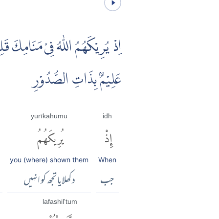
اِذْ يُرِيْكَهُمُ اللّٰهُ فِىْ مَنَامِكَ قَلِ
عَلِيْمٌۢ بِذَاتِ الصُّدُوْرِ
yurīkahumu
idh
إِذْ
يُرِيكَهُمُ
you (where) shown them
When
جب
دکھلایا تجھ کو انہیں
lafashil'tum