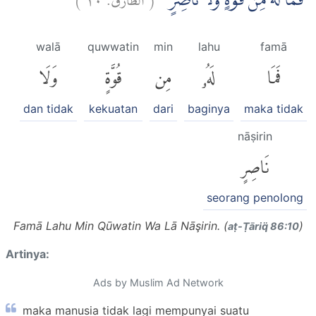
فَمَا لَهٗ مِنْ قُوَّةٍ وَّلَا نَاصِرٍۗ
walā
quwwatin
min
lahu
famā
فَمَا
لَهُۥ
مِن
قُوَّةٍ
وَلَا
dan tidak
kekuatan
dari
baginya
maka tidak
nāṣirin
نَاصِرٍ
seorang penolong
Famā Lahu Min Qūwatin Wa Lā Nāşirin. (
)
aṭ-Ṭāriq̈ 86:10
Artinya:
Ads by Muslim Ad Network
maka manusia tidak lagi mempunyai suatu