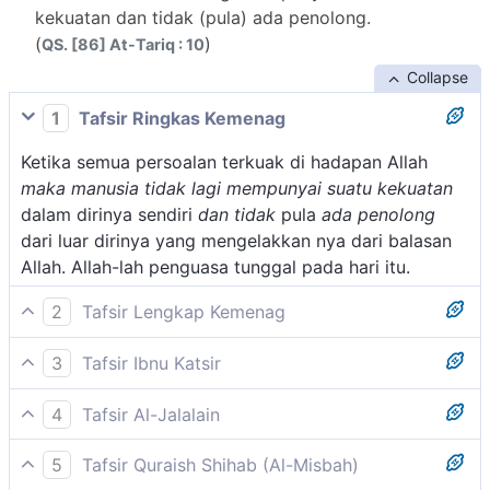
kekuatan dan tidak (pula) ada penolong.
(
)
QS. [86] At-Tariq : 10
Collapse
1
Tafsir Ringkas Kemenag
Ketika semua persoalan terkuak di hadapan Allah
maka manusia tidak lagi mempunyai suatu kekuatan
dalam dirinya sendiri
dan tidak
pula
ada penolong
dari luar dirinya yang mengelakkan nya dari balasan
Allah. Allah-lah penguasa tunggal pada hari itu.
2
Tafsir Lengkap Kemenag
Dalam ayat-ayat ini diterangkan bahwa Allah akan
3
Tafsir Ibnu Katsir
membangkitkan manusia kembali pada hari yang
Allah Swt. bersumpah dengan menyebut nama langit
ditampakkan segala rahasia, yaitu hari Kiamat. Ketika
4
Tafsir Al-Jalalain
dan semua bintang yang bersinar terang yang
itu, tidak seorang pun dapat luput dari apa yang
(Maka sekali-kali tidak ada bagi manusia itu) yaitu
menghiasinya. Untuk itu, maka disebutkan oleh
sudah ditentukan sebagai balasan atas perbuatannya,
5
Tafsir Quraish Shihab (Al-Misbah)
bagi orang yang tidak mempercayai adanya hari
firman-Nya:
yaitu surga bagi yang beramal saleh dan neraka bagi