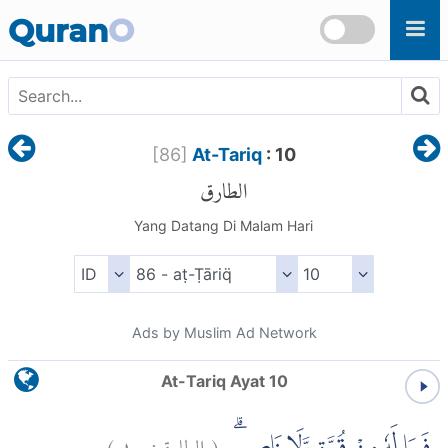
Skip to main content
Quran
O
[
86
]
At-Tariq
: 10
الطارق
Yang Datang Di Malam Hari
Ads by Muslim Ad Network
At-Tariq Ayat 10
)
١٠
الطارق:
(