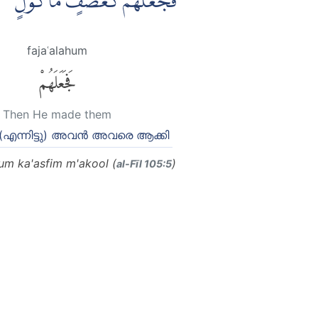
فَجَعَلَهُمْ كَعَصْفٍ مَّأْكُوْل ࣖ
fajaʿalahum
فَجَعَلَهُمْ
Then He made them
എന്നിട്ടു) അവന്‍ അവരെ ആക്കി
hum ka'asfim m'akool (
)
al-Fīl 105:5