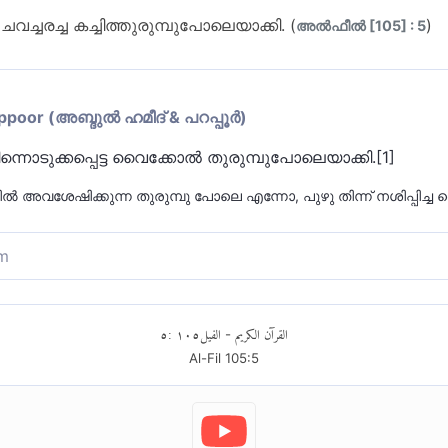
ചരച്ച കച്ചിത്തുരുമ്പുപോലെയാക്കി. (
)
അല്‍ഫീല്‍ [105] : 5
or (അബ്ദുല്‍ ഹമീദ് & പറപ്പൂര്‍)
ടുക്കപ്പെട്ട വൈക്കോല്‍ തുരുമ്പുപോലെയാക്കി.[1]
ല്‍ അവശേഷിക്കുന്ന തുരുമ്പു പോലെ എന്നോ, പുഴു തിന്ന് നശിപ്പിച്ച
m
്നുകാലികൾ തിന്നുകയും ചവിട്ടി മെതിക്കുകയും ചെയ്
٥
:
١٠٥
الفيل
القرآن الكريم
-
Al-Fil
105
:
5