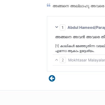
അങ്ങനെ അല്ലാഹു അവരെ ചവച്
1
Abdul Hameed/Parappo
അങ്ങനെ അവന്‍ അവരെ തിന്നൊ
[1] കാലികള്‍ മേഞ്ഞുതിന്ന വയലി
എന്നോ ആകാം ഉദ്ദേശ്യം.
2
Mokhtasar Malayala
അങ്ങനെ അല്ലാഹു അവരെ കന