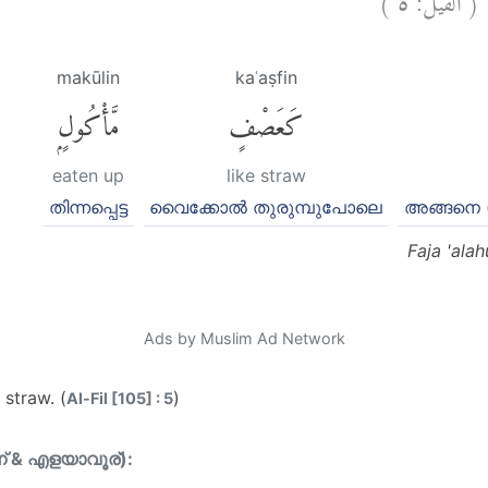
ٍ
makūlin
kaʿaṣfin
كَعَصْفٍ
مَّأْكُولٍۭ
eaten up
like straw
തിന്നപ്പെട്ട
വൈക്കോല്‍ തുരുമ്പുപോലെ
അങ്ങനെ (
Faja 'ala
Ads by Muslim Ad Network
straw. (
)
Al-Fil [105] : 5
ന് & എളയാവൂര്):