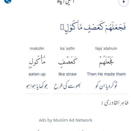
الفیل آية ۵
فَجَعَلَهُمْ كَعَصْفٍ مَّأْكُوْلٍ
makūlin
kaʿaṣfin
fajaʿalahum
فَجَعَلَهُمْ
كَعَصْفٍ
مَّأْكُولٍۭ
eaten up
like straw
Then He made them
تو کردیا ان کو
بھوسے کی طرح
جو کھایا ہوا ہو
طاہر القادری:
Ads by Muslim Ad Network