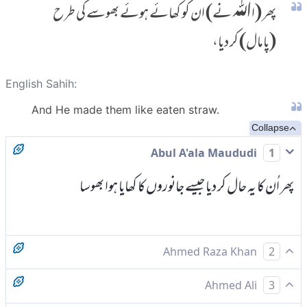
پھر (اﷲ نے) ان کو کھائے ہوئے بھوسے کی طرح
(پامال) کر دیا،
English Sahih:
And He made them like eaten straw.
Collapse
Abul A'ala Maududi
1
پھر اُن کا یہ حال کر دیا جیسے جانوروں کا کھایا ہوا بھوسا
Ahmed Raza Khan
2
تو انہیں کر ڈالا جیسے کھائی کھیتی کی پتی (بھوسہ)
Ahmed Ali
3