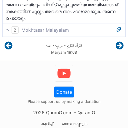
തന്നെ ചെയ്യും. പിന്നീട് മുട്ടുകുത്തിയവരായിക്കൊണ്ട്
നരകത്തിന് ചുറ്റും അവരെ നാം ഹാജരാക്കുക തന്നെ
ചെയ്യും.
2
Mokhtasar Malayalam
അല്ലാഹുവിൻ്റെ റസൂലേ! നിൻ്റെ രക്ഷിതാവിനെ
٦٨
:
١٩
مريم
القرآن الكريم
-
തന്നെ സത്യം! അവരെ പിഴപ്പിച്ച പിശാചുക്കളോടൊപ്പം,
Maryam
19
:
68
അവരെയും അവരുടെ ഖബറുകളിൽ നിന്ന്
വിചാരണവേദിയിലേക്ക് നാം പുറത്തു കൊണ്ടുവരുക
തന്നെ ചെയ്യും. ശേഷം നരകത്തിൻ്റെ
വാതിലുകളിലേക്ക്, മുട്ടുകുത്തിയ നിലയിൽ അവരെ നാം
നിന്ദ്യരായി ആട്ടിത്തെളിക്കുകയും ചെയ്യും; തീർച്ച.
Donate
Please support us by making a donation
2026
QuranO.com
- Quran O
കുറിച്ച്
ബന്ധപ്പെടുക