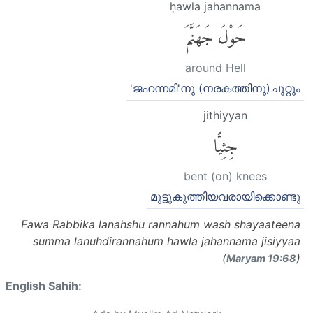
ḥawla jahannama
حَوْلَ جَهَنَّمَ
around Hell
'ജഹന്നമി'നു (നരകത്തിനു)ചുറ്റും
jithiyyan
جِثِيًّا
bent (on) knees
മുട്ടുകുത്തിയവരായിക്കൊണ്ടു
Fawa Rabbika lanahshu rannahum wash shayaateena
summa lanuhdirannahum hawla jahannama jisiyyaa
(
)
Maryam 19:68
English Sahih: