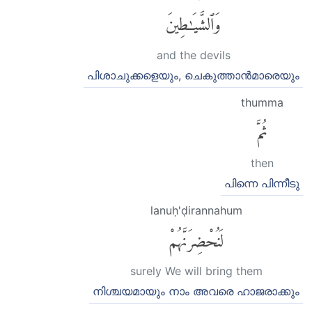
وَٱلشَّيَٰطِينَ
and the devils
പിശാചുക്കളെയും, ചെകുത്താന്‍മാരെയും
thumma
ثُمَّ
then
പിന്നെ പിന്നീടു
lanuḥ'ḍirannahum
لَنُحْضِرَنَّهُمْ
surely We will bring them
നിശ്ചയമായും നാം അവരെ ഹാജരാക്കും