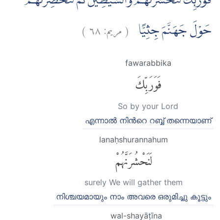
فَوَرَبِّكَ لَنَحْشُرَنَّهُمْ وَالشَّيٰطِيْنَ ثُمَّ لَنُحْضِرَنَّهُمْ
)
٦٨
مريم:
(
حَوْلَ جَهَنَّمَ جِثِيًّا
fawarabbika
فَوَرَبِّكَ
So by your Lord
എന്നാല്‍ നിന്‍റെ റബ്ബ് തന്നെയാണ്
lanaḥshurannahum
لَنَحْشُرَنَّهُمْ
surely We will gather them
നിശ്ചയമായും നാം അവരെ ഒരുമിച്ചു കൂട്ടും
wal-shayāṭīna