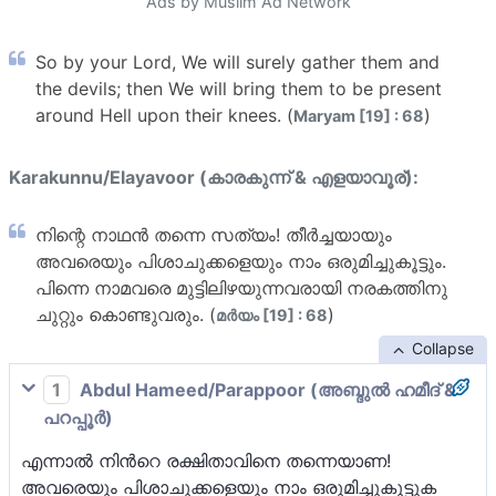
Ads by Muslim Ad Network
So by your Lord, We will surely gather them and
the devils; then We will bring them to be present
around Hell upon their knees. (
)
Maryam [19] : 68
Karakunnu/Elayavoor (കാരകുന്ന് & എളയാവൂര്):
നിന്റെ നാഥന്‍ തന്നെ സത്യം! തീര്‍ച്ചയായും
അവരെയും പിശാചുക്കളെയും നാം ഒരുമിച്ചുകൂട്ടും.
പിന്നെ നാമവരെ മുട്ടിലിഴയുന്നവരായി നരകത്തിനു
ചുറ്റും കൊണ്ടുവരും. (
)
മര്‍യം [19] : 68
Collapse
1
Abdul Hameed/Parappoor (അബ്ദുല്‍ ഹമീദ് &
പറപ്പൂര്‍)
എന്നാല്‍ നിന്‍റെ രക്ഷിതാവിനെ തന്നെയാണ!
അവരെയും പിശാചുക്കളെയും നാം ഒരുമിച്ചുകൂട്ടുക