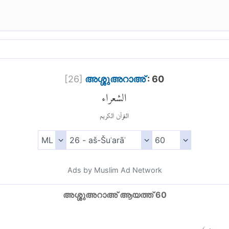
[
26
]
അശ്ശുഅറാഅ്
: 60
الشعراء
القرآن الكريم
Ads by Muslim Ad Network
അശ്ശുഅറാഅ് ആയത്ത് 60
)
٦٠
ء