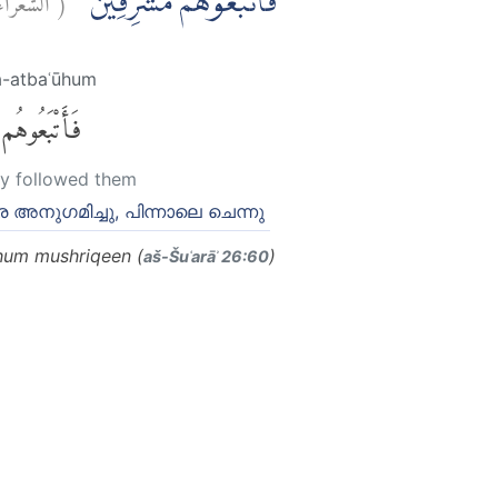
فَاَتْبَعُوْهُمْ مُّشْرِقِيْنَ
a-atbaʿūhum
فَأَتْبَعُوهُم
y followed them
െ അനുഗമിച്ചു, പിന്നാലെ ചെന്നു
hum mushriqeen (
)
aš-Šuʿarāʾ 26:60