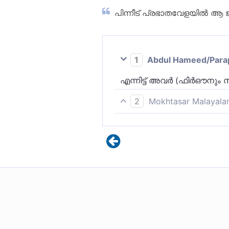
പിന്നീട് പ്രഭാതവേളയില്‍ ആ ജ
1
Abdul Hameed/Parappo
എന്നിട്ട് അവര്‍ (ഫിര്‍ഔന
2
Mokhtasar Malayala
അങ്ങനെ ഫിർഔനും അവൻ്റെ