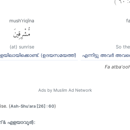
mush'riqīna
f
مُّشْرِقِينَ
(at) sunrise
So the
യിലായിക്കൊണ്ട്. (ഉദയസമയത്ത്)
എന്നിട്ടു അവര്‍ അവര
Fa atba'oo
Ads by Muslim Ad Network
se. (
)
Ash-Shu'ara [26] : 60
ന് & എളയാവൂര്):