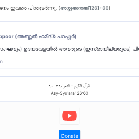
നം ഇവരെ പിന്തുടര്‍ന്നു. (
)
അശ്ശുഅറാഅ് [26] : 60
or (അബ്ദുല്‍ ഹമീദ് & പറപ്പൂര്‍)
ും സംഘവും) ഉദയവേളയില്‍ അവരുടെ (ഇസ്രായീല്യരുടെ) പിന
m
 ജനതയും ഇസ്രാഈല്യരെ പിന്തുടർന്നു കൊണ്ട് സൂര്യോ
٦٠
:
٢٦
الشعراء
القرآن الكريم
-
Asy-Syu'ara'
26
:
60
Donate