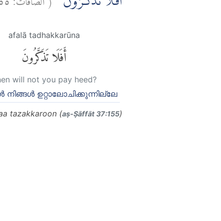
اَفَلَا تَذَكَّرُوْنَۚ
afalā tadhakkarūna
أَفَلَا تَذَكَّرُونَ
en will not you pay heed?
‍ നിങ്ങള്‍ ഉറ്റാലോചിക്കുന്നില്ലേ
aa tazakkaroon (
)
aṣ-Ṣāffāt 37:155