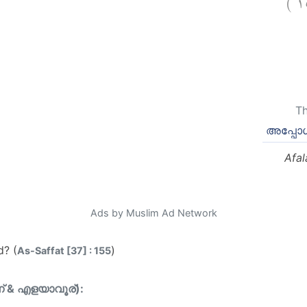
Th
അപ്പോള്
Afal
Ads by Muslim Ad Network
d? (
)
As-Saffat [37] : 155
ന് & എളയാവൂര്):