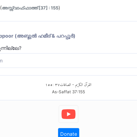
(
)
അസ്സ്വാഫ്ഫാത്ത് [37] : 155
or (അബ്ദുല്‍ ഹമീദ് & പറപ്പൂര്‍)
ന്നില്ലേ?
m
ത്യമായ ഈ വിശ്വാസത്തിൻ്റെ നിരർത്ഥകതയെ കുറിച്ച് 
ിങ്ങൾ ചിന്തിച്ചു നോക്കിയിരുന്നെങ്കിൽ ഒരിക്കലും നിങ്ങൾ 
١٥٥
:
٣٧
الصافات
القرآن الكريم
-
As-Saffat
37
:
155
Donate