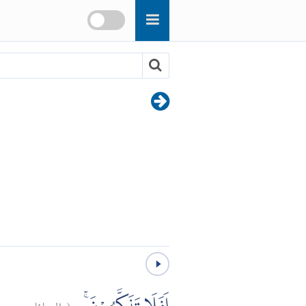
٥٥
الصافات:
(