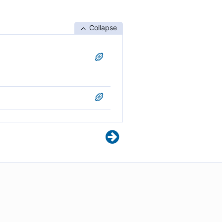
Collapse
നിങ്ങൾ ആലോചിച്ചു
ഈ വാദം പറയില്ലായിരുന്നു.