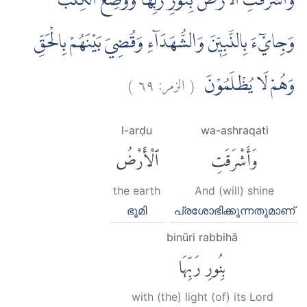
وَاَشْرَقَتِ الْاَرْضُ بِنُوْرِ رَبِّهَا وَوُضِعَ الْكِتٰبُ
وَجِايْۤءَ بِالنَّبِيّٖنَ وَالشُّهَدَاۤءِ وَقُضِيَ بَيْنَهُمْ بِالْحَقِّ
)
٦٩
الزمر:
(
وَهُمْ لَا يُظْلَمُوْنَ
l-arḍu
wa-ashraqati
وَأَشْرَقَتِ
ٱلْأَرْضُ
the earth
And (will) shine
ഭൂമി
പ്രശോഭിക്കുന്നതുമാണ്
binūri rabbihā
بِنُورِ رَبِّهَا
with (the) light (of) its Lord