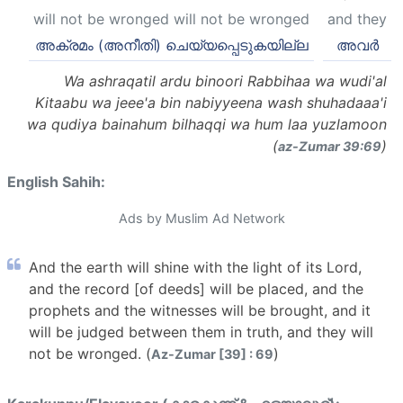
will not be wronged will not be wronged
and they
അക്രമം (അനീതി) ചെയ്യപ്പെടുകയില്ല
അവർ
Wa ashraqatil ardu binoori Rabbihaa wa wudi'al
Kitaabu wa jeee'a bin nabiyyeena wash shuhadaaa'i
wa qudiya bainahum bilhaqqi wa hum laa yuzlamoon
(
)
az-Zumar 39:69
English Sahih:
Ads by Muslim Ad Network
And the earth will shine with the light of its Lord,
and the record [of deeds] will be placed, and the
prophets and the witnesses will be brought, and it
will be judged between them in truth, and they will
not be wronged. (
)
Az-Zumar [39] : 69