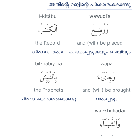
അതിന്റെ റബ്ബിന്റെ പ്രകാശംകൊണ്ടു
l-kitābu
wawuḍiʿa
وَوُضِعَ
ٱلْكِتَٰبُ
the Record
and (will) be placed
ഗ്രന്ഥം, രേഖ
വെക്കപ്പെടുകയും ചെയ്യും
bil-nabiyīna
wajīa
وَجِا۟ىٓءَ
بِٱلنَّبِيِّۦنَ
the Prophets
and (will) be brought
പ്രവാചകന്മാരെകൊണ്ടു
വരപ്പെടും
wal-shuhadāi
وَٱلشُّهَدَآءِ