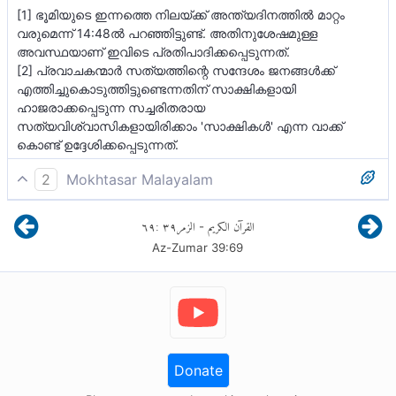
[1] ഭൂമിയുടെ ഇന്നത്തെ നിലയ്ക്ക് അന്ത്യദിനത്തില്‍ മാറ്റം
വരുമെന്ന് 14:48ല്‍ പറഞ്ഞിട്ടുണ്ട്. അതിനുശേഷമുള്ള
അവസ്ഥയാണ് ഇവിടെ പ്രതിപാദിക്കപ്പെടുന്നത്.
[2] പ്രവാചകന്മാര്‍ സത്യത്തിന്റെ സന്ദേശം ജനങ്ങള്‍ക്ക്
എത്തിച്ചുകൊടുത്തിട്ടുണ്ടെന്നതിന് സാക്ഷികളായി
ഹാജരാക്കപ്പെടുന്ന സച്ചരിതരായ
സത്യവിശ്വാസികളായിരിക്കാം 'സാക്ഷികള്‍' എന്ന വാക്ക്
കൊണ്ട് ഉദ്ദേശിക്കപ്പെടുന്നത്.
2
Mokhtasar Malayalam
തൻ്റെ അടിമകൾക്കിടയിൽ വിധി
٦٩
:
٣٩
الزمر
القرآن الكريم
-
പ്രഖ്യാപിക്കുന്നതിനായി അല്ലാഹു വെളിവായാൽ
Az-Zumar
39
:
69
ഭൂമി പ്രകാശിക്കും. ജനങ്ങളുടെ പ്രവർത്തനങ്ങളുടെ
ഏടുകൾ നിവർത്തി വെക്കപ്പെടുകയും, നബിമാരും
മുഹമ്മദ് നബി -ﷺ- യുടെ സമൂഹവും കൊണ്ടു
വരപ്പെടുകയും ചെയ്യും. (അവർ) ഓരോ നബിമാർക്കും
വേണ്ടി അവരുടെ സമൂഹങ്ങളുടെ വിഷയത്തിൽ സാക്ഷി
പറയും. അല്ലാഹു അവർക്കെല്ലാമിടയിൽ വിധി
Donate
പ്രഖ്യാപിക്കുകയും ചെയ്യും. അന്നേ ദിവസം