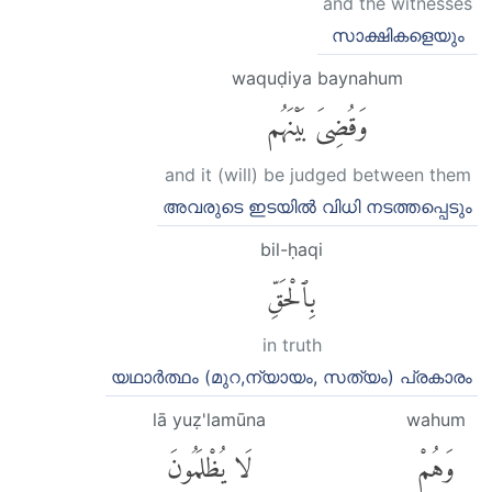
and the witnesses
സാക്ഷികളെയും
waquḍiya baynahum
وَقُضِىَ بَيْنَهُم
and it (will) be judged between them
അവരുടെ ഇടയിൽ വിധി നടത്തപ്പെടും
bil-ḥaqi
بِٱلْحَقِّ
in truth
യഥാർത്ഥം (മുറ,ന്യായം, സത്യം) പ്രകാരം
lā yuẓ'lamūna
wahum
وَهُمْ
لَا يُظْلَمُونَ