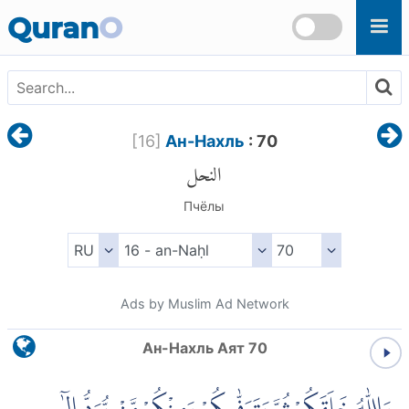
Skip to main content
Quran
O
[
16
]
Ан-Нахль
: 70
النحل
Пчёлы
Ads by Muslim Ad Network
Ан-Нахль Аят 70