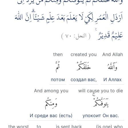
وَاللّٰهُ خَلَقَكُمْ ثُمَّ يَتَوَفّٰىكُمْ وَمِنْكُمْ مَّنْ يُّرَدُّ اِلٰٓى
اَرْذَلِ الْعُمُرِ لِكَيْ لَا يَعْلَمَ بَعْدَ عِلْمٍ شَيْـًٔاۗ اِنَّ اللّٰهَ
)
٧٠
النحل:
(
عَلِيْمٌ قَدِيْرٌ ࣖ
then
created you
And Allah
وَٱللَّهُ
خَلَقَكُمْ
ثُمَّ
потом
создал вас,
И Аллах
And among you
will cause you to die
يَتَوَفَّىٰكُمْۚ
وَمِنكُم
И среди вас (есть)
упокоит Он вас.
the worst
to
is sent back
(is one) who