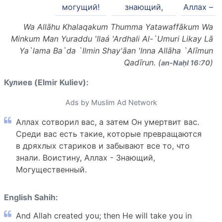
могущий!
знающий,
Аллах –
Wa Allāhu Khalaqakum Thumma Yatawaffākum Wa
Minkum Man Yuraddu 'Ilaá 'Ardhali Al-`Umuri Likay Lā
Ya`lama Ba`da `Ilmin Shay'āan 'Inna Allāha `Alīmun
Qadīrun. (
)
an-Naḥl 16:70
Кулиев (Elmir Kuliev):
Ads by Muslim Ad Network
Аллах сотворил вас, а затем Он умертвит вас.
Среди вас есть такие, которые превращаются
в дряхлых стариков и забывают все то, что
знали. Воистину, Аллах - Знающий,
Могущественный.
English Sahih:
And Allah created you; then He will take you in