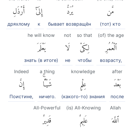
مَّن
يُرَدُّ
إِلَىٰٓ
أَرْذَلِ
дряхлому
к
бывает возвращён
(тот) кто
he will know
not
so that
(of) the age
ٱلْعُمُرِ
لِكَىْ
لَا
يَعْلَمَ
знать (в итоге)
не
чтобы
возрасту,
Indeed
a thing
knowledge
after
بَعْدَ
عِلْمٍ
شَيْـًٔاۚ
إِنَّ
Поистине,
ничего.
(какого-то) знания
после
All-Powerful
(is) All-Knowing
Allah
ٱللَّهَ
عَلِيمٌ
قَدِيرٌ