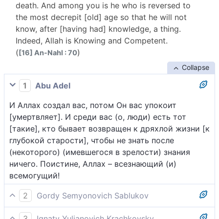
death. And among you is he who is reversed to
the most decrepit [old] age so that he will not
know, after [having had] knowledge, a thing.
Indeed, Allah is Knowing and Competent.
(
)
[16] An-Nahl : 70
Collapse
1
Abu Adel
И Аллах создал вас, потом Он вас упокоит
[умертвляет]. И среди вас (о, люди) есть тот
[такие], кто бывает возвращен к дряхлой жизни [к
глубокой старости], чтобы не знать после
(некоторого) (имевшегося в зрелости) знания
ничего. Поистине, Аллах – всезнающий (и)
всемогущий!
2
Gordy Semyonovich Sablukov
Бог творит вас, и после посылает вам кончину:
3
Ignaty Yulianovich Krachkovsky