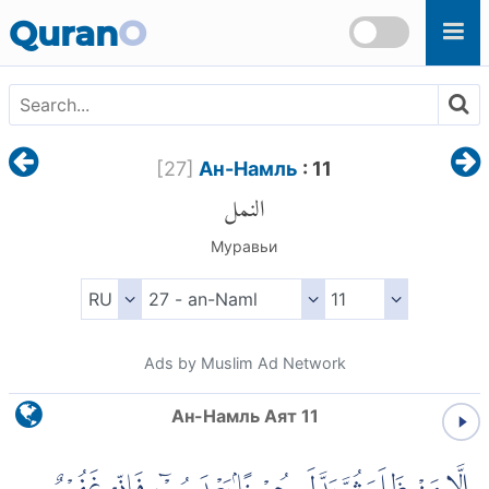
Skip to main content
Quran
O
[
27
]
Ан-Намль
: 11
النمل
Муравьи
Ads by Muslim Ad Network
Ан-Намль Аят 11