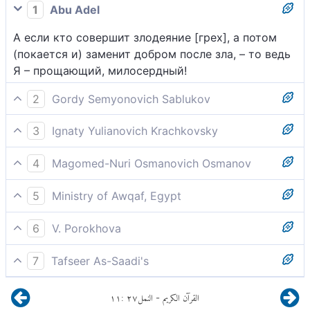
1
Abu Adel
А если кто совершит злодеяние [грех], а потом
(покается и) заменит добром после зла, – то ведь
Я – прощающий, милосердный!
2
Gordy Semyonovich Sablukov
Кроме того, кто поступает несправедливо; но и
3
Ignaty Yulianovich Krachkovsky
он, в замену злого дела, если сделает доброе... Я
а если кто совершит несправедливость, а потом
прощающ, милосерд.
4
Magomed-Nuri Osmanovich Osmanov
заменит добром после зла, - то ведь Я -
[Бояться надлежит лишь тем], кто совершил
прощающий, милосердный!
5
Ministry of Awqaf, Egypt
беззаконие. А если после злодеяния он совершит
Но если кто-нибудь совершит запретное, а после
взамен доброе деяние, то Я ведь - прощающий,
6
V. Porokhova
этого заменит его добрым деянием, то Я ведь,
милосердный.
А если кто-нибудь из них содеет зло И после
поистине, - Прощающий, Милосердный!
7
Tafseer As-Saadi's
этого добром его заменит, - Так Я, поистине,
А если кто совершил несправедливость, а затем
прощающ, милосерд!
١١
:
٢٧
النمل
القرآن الكريم
-
заменил зло добром, то ведь Я - Прощающий,