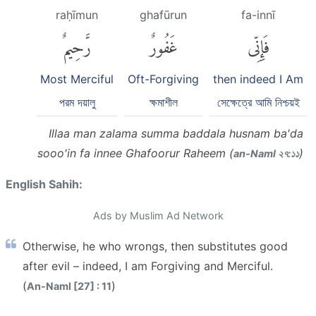
raḥīmun
ghafūrun
fa-innī
فَإِنِّى
غَفُورٌ
رَّحِيمٌ
Most Merciful
Oft-Forgiving
then indeed I Am
পরম দয়ালু
ক্ষমাশীল
সেক্ষেত্রে আমি নিশ্চয়ই
Illaa man zalama summa baddala husnam ba'da
sooo'in fa innee Ghafoorur Raheem (
)
an-Naml ২৭:১১
English Sahih:
Ads by Muslim Ad Network
Otherwise, he who wrongs, then substitutes good
after evil – indeed, I am Forgiving and Merciful.
(
)
An-Naml [27] : 11