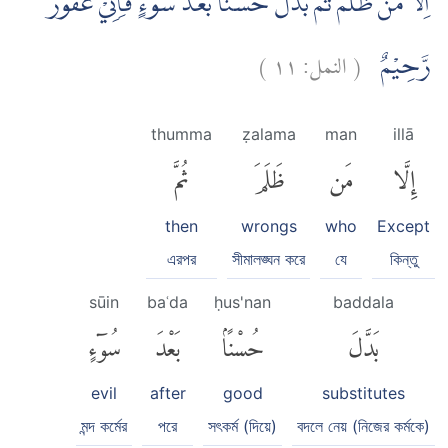
اِلَّا مَنْ ظَلَمَ ثُمَّ بَدَّلَ حُسْنًاۢ بَعْدَ سُوْۤءٍ فَاِنِّيْ غَفُوْرٌ
)
١١
النمل:
(
رَّحِيْمٌ
thumma
ẓalama
man
illā
إِلَّا
مَن
ظَلَمَ
ثُمَّ
then
wrongs
who
Except
এরপর
সীমালঙ্ঘন করে
যে
কিন্তু
sūin
baʿda
ḥus'nan
baddala
بَدَّلَ
حُسْنًۢا
بَعْدَ
سُوٓءٍ
evil
after
good
substitutes
মন্দ কর্মের
পরে
সৎকর্ম (দিয়ে)
বদলে নেয় (নিজের কর্মকে)