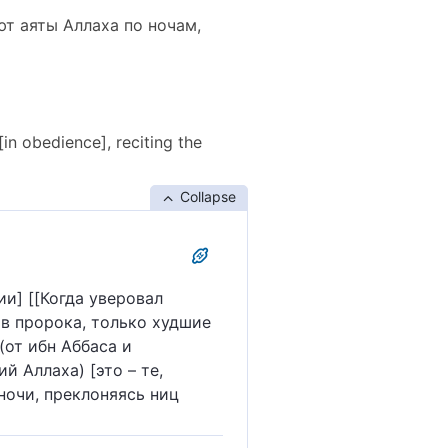
т аяты Аллаха по ночам,
in obedience], reciting the
Collapse
ии] [[Когда уверовал
 в пророка, только худшие
(от ибн Аббаса и
й Аллаха) [это – те,
ночи, преклоняясь ниц