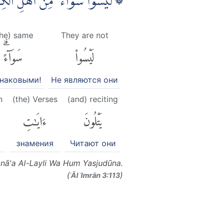
لَيْسُوْا سَوَاۤءً ۗ مِنْ اَهْلِ الْكِتٰبِ 
the) same
They are not
لَيْسُوا۟
سَوَآءًۗ
наковыми!
Не являются они
h
(the) Verses
(and) reciting
يَتْلُونَ
ءَايَٰتِ
знамения
Читают они
'Ānā'a Al-Layli Wa Hum Yasjudūna.
(
)
ʾĀl ʿImrān 3:113