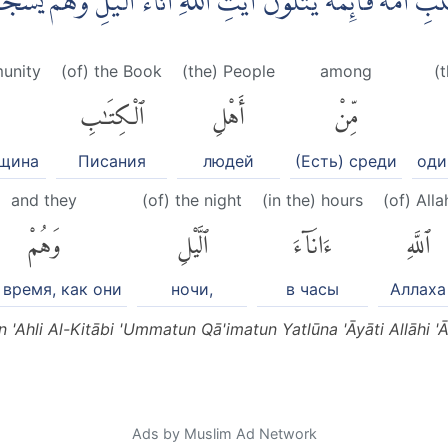
اُمَّةٌ قَاۤىِٕمَةٌ يَّتْلُوْنَ اٰيٰتِ اللّٰهِ اٰنَاۤءَ الَّيْلِ وَهُمْ يَسْ
munity
(of) the Book
(the) People
among
(
مِّنْ
أَهْلِ
ٱلْكِتَٰبِ
бщина
Писания
людей
(Есть) среди
оди
and they
(of) the night
(in the) hours
(of) Alla
ٱللَّهِ
ءَانَآءَ
ٱلَّيْلِ
وَهُمْ
 время, как они
ночи,
в часы
Аллаха
 'Ahli Al-Kitābi 'Ummatun Qā'imatun Yatlūna 'Āyāti Allāhi 
Ads by Muslim Ad Network