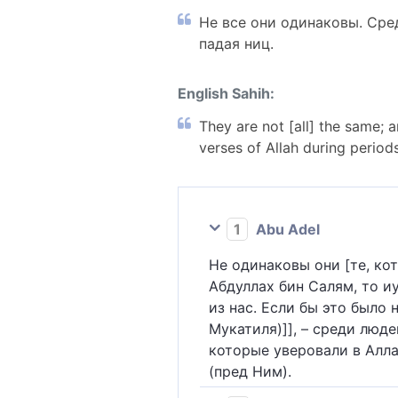
Не все они одинаковы. Сре
падая ниц.
English Sahih:
They are not [all] the same; 
verses of Allah during periods
1
Abu Adel
Не одинаковы они [те, кот
Абдуллах бин Салям, то и
из нас. Если бы это было 
Мукатиля)]], – среди люде
которые уверовали в Алла
(пред Ним).