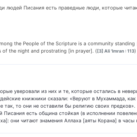
ди людей Писания есть праведные люди, которые читаю
among the People of the Scripture is a community standing [
 of the night and prostrating [in prayer]. (
)
[3] Ali 'Imran : 113
орые уверовали из них и те, которые остались в невер
удейские книжники сказали: «Веруют в Мухаммада, как
не так, то они не оставили бы религию своих предков». 
й Писания есть община стойкая (в исполнении повелени
ха]: они читают знамения Аллаха [аяты Корана] в часы 