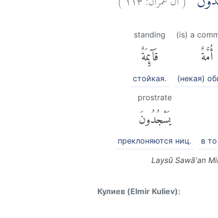
۞ جُدُوْنَ
standing
(is) a com
أُمَّةٌ
قَآئِمَةٌ
стойкая.
(некая) о
prostrate
يَسْجُدُونَ
преклоняются ниц.
в то
Laysū Sawā'an Min
Кулиев (Elmir Kuliev):