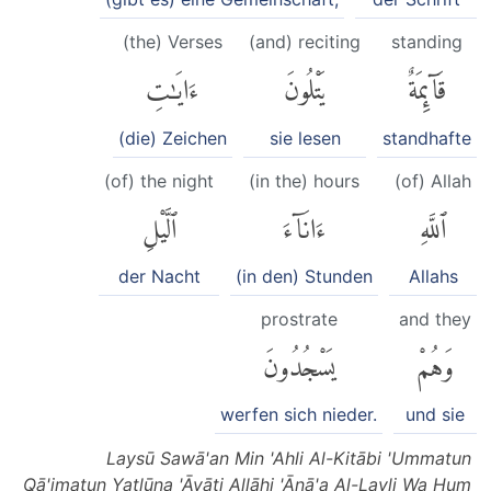
(the) Verses
(and) reciting
standing
قَآئِمَةٌ
يَتْلُونَ
ءَايَٰتِ
(die) Zeichen
sie lesen
standhafte
(of) the night
(in the) hours
(of) Allah
ٱللَّهِ
ءَانَآءَ
ٱلَّيْلِ
der Nacht
(in den) Stunden
Allahs
prostrate
and they
وَهُمْ
يَسْجُدُونَ
werfen sich nieder.
und sie
Laysū Sawā'an Min 'Ahli Al-Kitābi 'Ummatun
Qā'imatun Yatlūna 'Āyāti Allāhi 'Ānā'a Al-Layli Wa Hum