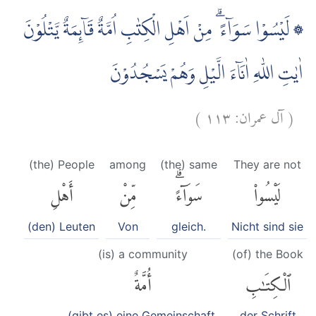
۞ لَيْسُوْا سَوَاۤءً ۗ مِنْ اَهْلِ الْكِتٰبِ اُمَّةٌ قَاۤىِٕمَةٌ يَّتْلُوْنَ
اٰيٰتِ اللّٰهِ اٰنَاۤءَ الَّيْلِ وَهُمْ يَسْجُدُوْنَ
)
١١٣
آل عمران:
(
(the) People
among
(the) same
They are not
لَيْسُوا۟
سَوَآءًۗ
مِّنْ
أَهْلِ
(den) Leuten
Von
gleich.
Nicht sind sie
(is) a community
(of) the Book
ٱلْكِتَٰبِ
أُمَّةٌ
(gibt es) eine Gemeinschaft,
der Schrift