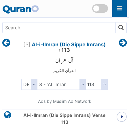
Skip to main content
Quran
O
[
3
]
Al-i-IImran (Die Sippe Imrans)
: 113
آل عمران
القرآن الكريم
Ads by Muslim Ad Network
Al-i-IImran (Die Sippe Imrans) Verse
113