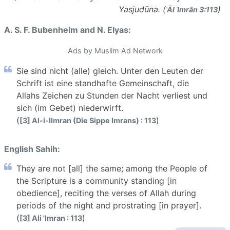
Yasjudūna. (
)
ʾĀl ʿImrān 3:113
A. S. F. Bubenheim and N. Elyas:
Ads by Muslim Ad Network
Sie sind nicht (alle) gleich. Unter den Leuten der
Schrift ist eine standhafte Gemeinschaft, die
Allahs Zeichen zu Stunden der Nacht verliest und
sich (im Gebet) niederwirft.
(
)
[3] Al-i-IImran (Die Sippe Imrans) : 113
English Sahih:
They are not [all] the same; among the People of
the Scripture is a community standing [in
obedience], reciting the verses of Allah during
periods of the night and prostrating [in prayer].
(
)
[3] Ali 'Imran : 113