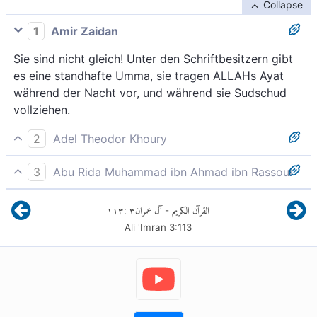
Collapse
1
Amir Zaidan
Sie sind nicht gleich! Unter den Schriftbesitzern gibt
es eine standhafte Umma, sie tragen ALLAHs Ayat
während der Nacht vor, und während sie Sudschud
vollziehen.
2
Adel Theodor Khoury
Sie sind nicht (alle) gleich. Unter den Leuten des
3
Abu Rida Muhammad ibn Ahmad ibn Rassoul
Buches gibt es eine aufrechte Gemeinschaft. Sie
Sie sind aber nicht (alle) gleich. Unter den Leuten der
verlesen die Zeichen Gottes zu (verschiedenen)
١١٣
:
٣
آل عمران
القرآن الكريم
-
Schrift gibt es (auch) eine Gemeinschaft, die stets die
Nachtzeiten, während sie sich niederwerfen.
Ali 'Imran
3
:
113
Verse Allahs zur Zeit der Nacht verlesen und sich
dabei niederwerfen.