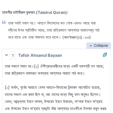
তাফসীর তাইসীরুল কুরআন (Taisirul Quran):
তারা সবাই সমান নয়। আহলে কিতাবদের কত লোক এমনও আছে যারা
দ্বীনের উপর প্রতিষ্ঠিত আছে, তারা রাত্রিকালে আল্লাহর আয়াতসমূহ পাঠ
করে থাকে এবং তারা সাজদাহ করে থাকে। (
)
আল ইমরান [৩] : ১১৩
Collapse
1
Tafsir Ahsanul Bayaan
তারা সকলে সমান নয়।[১] ঐশীগ্রন্থধারীদের মধ্যে একটি হকপন্থী দল আছে;
তারা রাত্রিকালে নামাযরত অবস্থায় আল্লাহর আয়াত পাঠ করে।
[১] অর্থাৎ, পূর্বের আয়াতে যেসব আহলে-কিতাবের নিন্দাবাদ আলোচিত হয়েছে,
তাদের সকলে এক রকম ছিল না, বরং তাদের মধ্যে কিছু ভাল মানুষও ছিলেন।
যেমন, আব্দুল্লাহ ইবনে সালাম, উসায়েদ ইবনে উবায়েদ, সা'লাবা ইবনে সা'য়্যাহ
এবং উসায়েদ ইবনে সা'য়্যাহ প্রভৃতি যাঁরা আল্লাহর তাওফীকে ইসলাম কবুল করার