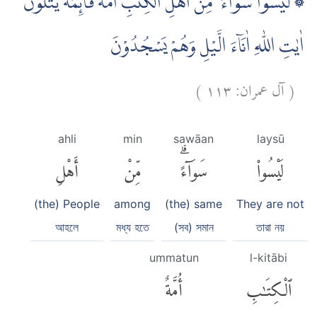
۞ لَيْسُوْا سَوَاۤءً ۗ مِنْ اَهْلِ الْكِتٰبِ اُمَّةٌ قَاۤىِٕمَةٌ يَّتْلُوْنَ
اٰيٰتِ اللّٰهِ اٰنَاۤءَ الَّيْلِ وَهُمْ يَسْجُدُوْنَ
)
١١٣
آل عمران:
(
ahli
min
sawāan
laysū
لَيْسُوا۟
سَوَآءًۗ
مِّنْ
أَهْلِ
(the) People
among
(the) same
They are not
আহলে
মধ্য হতে
(সব) সমান
তারা নয়
ummatun
l-kitābi
ٱلْكِتَٰبِ
أُمَّةٌ