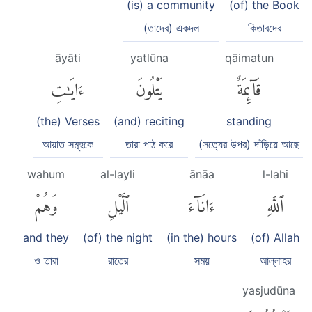
(is) a community
(of) the Book
(তাদের) একদল
কিতাবদের
āyāti
yatlūna
qāimatun
قَآئِمَةٌ
يَتْلُونَ
ءَايَٰتِ
(the) Verses
(and) reciting
standing
আয়াত সমূহকে
তারা পাঠ করে
(সত্যের উপর) দাঁড়িয়ে আছে
wahum
al-layli
ānāa
l-lahi
ٱللَّهِ
ءَانَآءَ
ٱلَّيْلِ
وَهُمْ
and they
(of) the night
(in the) hours
(of) Allah
ও তারা
রাতের
সময়
আল্লাহর
yasjudūna