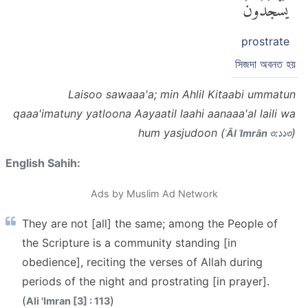
يَسْجُدُونَ
prostrate
সিজদা অবনত হয়
Laisoo sawaaa'a; min Ahlil Kitaabi ummatun
qaaa'imatuny yatloona Aayaatil laahi aanaaa'al laili wa
hum yasjudoon (
)
ʾĀl ʿImrān ৩:১১৩
English Sahih:
Ads by Muslim Ad Network
They are not [all] the same; among the People of
the Scripture is a community standing [in
obedience], reciting the verses of Allah during
periods of the night and prostrating [in prayer].
(
)
Ali 'Imran [3] : 113