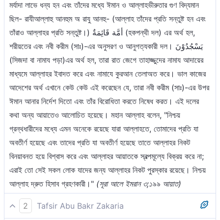
মর্যাদা লাভে ধন্য হন এবং তাঁদের মধ্যে ঈমান ও আল্লাহভীরুতার গুণ বিদ্যমান
ছিল- রাযীআল্লাহু আনহুম অ রাযু আনহু- (আল্লাহ তাঁদের প্রতি সন্তুষ্ট হন এবং
তাঁরাও আল্লাহর প্রতি সন্তুষ্ট।) أمَّة قَائِمَةٌ (হকপন্থী দল) এর অর্থ হল,
শরীয়তের এবং নবী করীম (সাঃ)-এর অনুসরণ ও আনুগত্যকারী দল। يَسْجُدُوْنَ
(সিজদা বা নামায পড়া)এর অর্থ হল, তারা রাত জেগে তাহাজ্জুদের নামায আদায়ের
মাধ্যমে আল্লাহর ইবাদত করে এবং নামাযে কুরআন তেলাঅত করে। ভাল কাজের
আদেশের অর্থ এখানে কেউ কেউ এই করেছেন যে, তারা নবী করীম (সাঃ)-এর উপর
ঈমান আনার নির্দেশ দিতো এবং তাঁর বিরোধিতা করতে নিষেধ করত। এই দলের
কথা অন্য আয়াতেও আলোচিত হয়েছে। মহান আল্লাহ বলেন, "নিশ্চয়
গ্রন্থধারীদের মধ্যে এমন অনেকে রয়েছে যারা আল্লাহতে, তোমাদের প্রতি যা
অবতীর্ণ হয়েছে এবং তাদের প্রতি যা অবতীর্ণ হয়েছে তাতে আল্লাহর নিকট
বিনয়াবনত হয়ে বিশ্বাস করে এবং আল্লাহর আয়াতকে স্বল্পমূল্যে বিক্রয় করে না;
এরাই তো সেই সকল লোক যাদের জন্য আল্লাহর নিকট পুরস্কার রয়েছে। নিশ্চয়
আল্লাহ দ্রুত হিসাব গ্রহণকারী।"
(সূরা আলে ইমরান ৩;১৯৯ আয়াত)
2
Tafsir Abu Bakr Zakaria