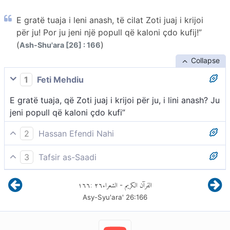
E gratë tuaja i leni anash, të cilat Zoti juaj i krijoi
për ju! Por ju jeni një popull që kaloni çdo kufij!”
(
)
Ash-Shu'ara [26] : 166
Collapse
1
Feti Mehdiu
E gratë tuaja, që Zoti juaj i krijoi për ju, i lini anash? Ju
jeni popull që kaloni çdo kufi”
2
Hassan Efendi Nahi
e i lini mënjanë gratë tuaja, të cilat Zoti juaj i ka krijuar
3
Tafsir as-Saadi
bashkëshorte për ju?! Njëmend, ju jeni popull që
Nga të gjitha krijesat e kësaj bote, ju po shkoni pas
kaloni çdo kufi të së keqes.”
١٦٦
:
٢٦
الشعراء
القرآن الكريم
-
meshkujve dhe lini mënjanë ato, të cilat Zoti juaj i
Asy-Syu'ara'
26
:
166
krijoi si bashkëshorte për ju?! Ju jeni vërtet një popull
që kalon çdo kufi (të së keqes).” - Ata parapëlqenin
marrëdhëniet homoseksuale, aq të ulët, të poshtër