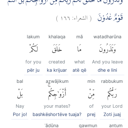
وَتَذَرُوْنَ مَا خَلَقَ لَكُمْ رَبُّكُمْ مِّنْ اَزْوَاجِكُمْۗ بَلْ اَنْتُمْ
)
١٦٦
الشعراء:
(
قَوْمٌ عٰدُوْنَ
lakum
khalaqa
mā
watadharūna
وَتَذَرُونَ
مَا
خَلَقَ
لَكُمْ
for you
created
what
And you leave
për ju
ka krijuar
atë që
dhe e lini
bal
azwājikum
min
rabbukum
رَبُّكُم
مِّنْ
أَزْوَٰجِكُمۚ
بَلْ
Nay
your mates?
of
your Lord
Por jo!
bashkëshortëve tuaja?
prej
Zoti juaj
ʿādūna
qawmun
antum