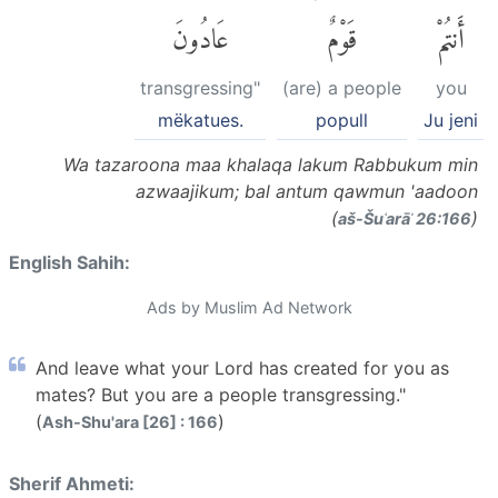
أَنتُمْ
قَوْمٌ
عَادُونَ
transgressing"
(are) a people
you
mëkatues.
popull
Ju jeni
Wa tazaroona maa khalaqa lakum Rabbukum min
azwaajikum; bal antum qawmun 'aadoon
(
)
aš-Šuʿarāʾ 26:166
English Sahih:
Ads by Muslim Ad Network
And leave what your Lord has created for you as
mates? But you are a people transgressing."
(
)
Ash-Shu'ara [26] : 166
Sherif Ahmeti: