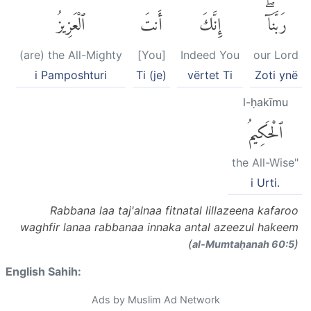
رَبَّنَآۖ
إِنَّكَ
أَنتَ
ٱلْعَزِيزُ
(are) the All-Mighty
[You]
Indeed You
our Lord
i Pamposhturi
Ti (je)
vërtet Ti
Zoti ynë
l-ḥakīmu
ٱلْحَكِيمُ
the All-Wise"
i Urti.
Rabbana laa taj'alnaa fitnatal lillazeena kafaroo
waghfir lanaa rabbanaa innaka antal azeezul hakeem
(
)
al-Mumtaḥanah 60:5
English Sahih:
Ads by Muslim Ad Network