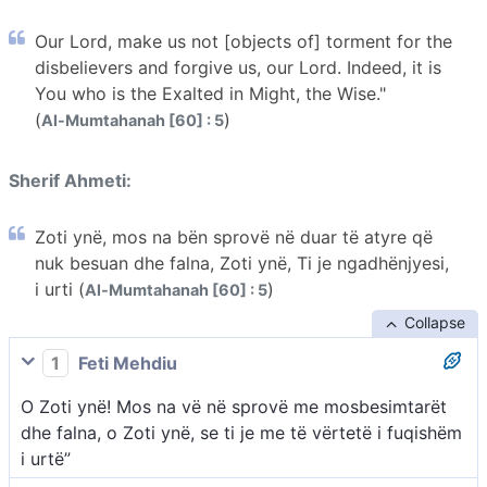
Our Lord, make us not [objects of] torment for the
disbelievers and forgive us, our Lord. Indeed, it is
You who is the Exalted in Might, the Wise."
(
)
Al-Mumtahanah [60] : 5
Sherif Ahmeti:
Zoti ynë, mos na bën sprovë në duar të atyre që
nuk besuan dhe falna, Zoti ynë, Ti je ngadhënjyesi,
i urti (
)
Al-Mumtahanah [60] : 5
Collapse
1
Feti Mehdiu
O Zoti ynë! Mos na vë në sprovë me mosbesimtarët
dhe falna, o Zoti ynë, se ti je me të vërtetë i fuqishëm
i urtë”