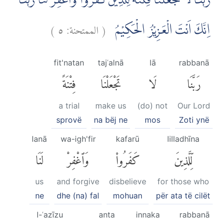
رَبَّنَا لَا تَجْعَلْنَا فِتْنَةً لِّلَّذِيْنَ كَفَرُوْا وَاغْفِرْ لَنَا رَبَّنَاۚ
)
٥
الممتحنة:
(
اِنَّكَ اَنْتَ الْعَزِيْزُ الْحَكِيْمُ
fit'natan
tajʿalnā
lā
rabbanā
رَبَّنَا
لَا
تَجْعَلْنَا
فِتْنَةً
a trial
make us
(do) not
Our Lord
sprovë
na bëj ne
mos
Zoti ynë
lanā
wa-igh'fir
kafarū
lilladhīna
لِّلَّذِينَ
كَفَرُوا۟
وَٱغْفِرْ
لَنَا
us
and forgive
disbelieve
for those who
ne
dhe (na) fal
mohuan
për ata të cilët
l-ʿazīzu
anta
innaka
rabbanā