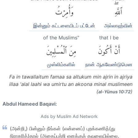
ٱللَّهِۖ
وَأُمِرْتُ
இன்னும் கட்டளையிடப் பட்டேன்
அல்லாஹ்வின்
of the Muslims"
that I be
أَنْ أَكُونَ
مِنَ ٱلْمُسْلِمِينَ
முஸ்லிம்களில்
நான் ஆகவேண்டுமென
Fa in tawallaitum famaa sa altukum min ajrin in ajriya
illaa 'alal laahi wa umirtu an akoona minal muslimeen
(
)
al-Yūnus 10:72
Abdul Hameed Baqavi:
Ads by Muslim Ad Network
(அன்றி,) பின்னும் நீங்கள் (என்னைப்) புறக்கணித்(து
நிராகரித்)தால் (அதைப்பற்றி எனக்குக் கவலையில்லை.