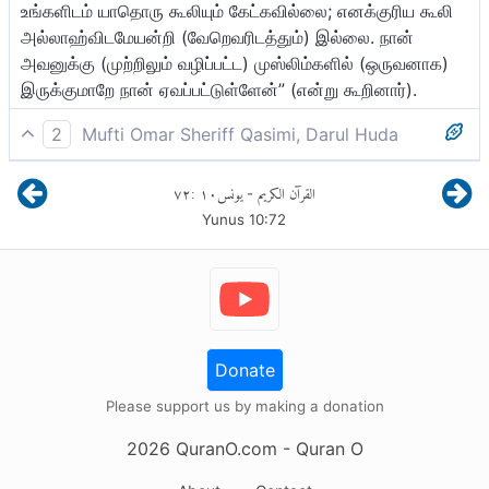
உங்களிடம் யாதொரு கூலியும் கேட்கவில்லை; எனக்குரிய கூலி
அல்லாஹ்விடமேயன்றி (வேறெவரிடத்தும்) இல்லை. நான்
அவனுக்கு (முற்றிலும் வழிப்பட்ட) முஸ்லிம்களில் (ஒருவனாக)
இருக்குமாறே நான் ஏவப்பட்டுள்ளேன்” (என்று கூறினார்).
2
Mufti Omar Sheriff Qasimi, Darul Huda
நீங்கள் (புறக்கணித்து) திரும்பினால், (எனக்கு கவலையில்லை.
٧٢
:
١٠
يونس
القرآن الكريم
-
ஏனெனில்,) நான் உங்களிடம் எந்த கூலியையும் கேட்கவில்லை;
Yunus
10
:
72
என் கூலி அல்லாஹ்வின் மீதே தவிர (மற்றவர் மீது) இல்லை.
முஸ்லிம்களில் நான் ஆகவேண்டுமென
கட்டளையிடப்பட்டுள்ளேன்”(என்று கூறினார்).
Donate
Please support us by making a donation
2026
QuranO.com
- Quran O