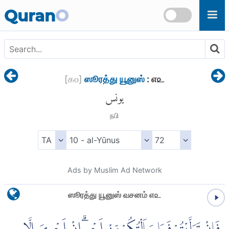
Skip to main content
Quran
O
[
௧௦
]
ஸூரத்து யூனுஸ்
: ௭௨
يونس
நபி
Ads by Muslim Ad Network
ஸூரத்து யூனுஸ் வசனம் ௭௨