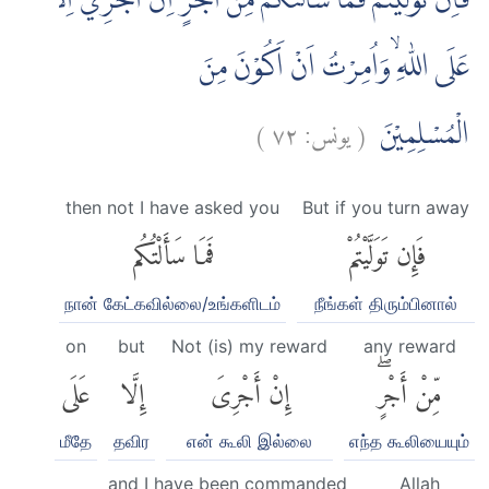
فَاِنْ تَوَلَّيْتُمْ فَمَا سَاَلْتُكُمْ مِّنْ اَجْرٍۗ اِنْ اَجْرِيَ اِلَّا
عَلَى اللّٰهِ ۙوَاُمِرْتُ اَنْ اَكُوْنَ مِنَ
)
٧٢
يونس:
(
الْمُسْلِمِيْنَ
then not I have asked you
But if you turn away
فَإِن تَوَلَّيْتُمْ
فَمَا سَأَلْتُكُم
நான் கேட்கவில்லை/உங்களிடம்
நீங்கள் திரும்பினால்
on
but
Not (is) my reward
any reward
مِّنْ أَجْرٍۖ
إِنْ أَجْرِىَ
إِلَّا
عَلَى
மீதே
தவிர
என் கூலி இல்லை
எந்த கூலியையும்
and I have been commanded
Allah