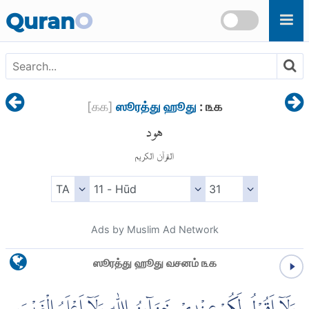
Skip to main content
Quran
O
[
௧௧
]
ஸூரத்து ஹூது
: ௩௧
هود
القرآن الكريم
Ads by Muslim Ad Network
ஸூரத்து ஹூது வசனம் ௩௧