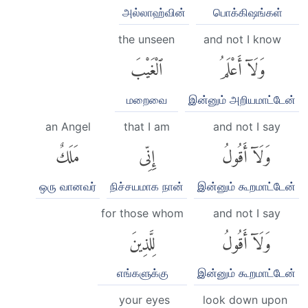
அல்லாஹ்வின்
பொக்கிஷங்கள்
the unseen
and not I know
وَلَآ أَعْلَمُ
ٱلْغَيْبَ
மறைவை
இன்னும் அறியமாட்டேன்
an Angel
that I am
and not I say
وَلَآ أَقُولُ
إِنِّى
مَلَكٌ
ஒரு வானவர்
நிச்சயமாக நான்
இன்னும் கூறமாட்டேன்
for those whom
and not I say
وَلَآ أَقُولُ
لِلَّذِينَ
எங்களுக்கு
இன்னும் கூறமாட்டேன்
your eyes
look down upon