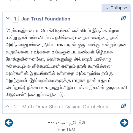
Collapse
1
Jan Trust Foundation
“அல்லாஹ்வுடைய பொக்கிஷங்கள் என்னிடம் இருக்கின்றன
என்று நான் உங்களிடம் கூறவில்லை; மறைவானவற்றை நான்
அறிந்தவனுமல்லன், நிச்சயமாக நான் ஒரு மலக்கு என்றும் நான்
கூறவில்லை; எவர்களை உங்களுடைய கண்கள் இழிவாக
நோக்குகின்றனவோ, அவர்களுக்கு அல்லாஹ் யாதொரு
நன்மையும் அளிக்கமாட்டான் என்றும் நான் கூறவில்லை;
அவர்களின் இதயங்களில் உள்ளதை அல்லாஹ்வே நன்கு
அறிந்தவன் (இவ்வுண்மைகளுக்கு மாறாக நான் எதுவும்
செய்தால்) நிச்சயமாக நானும் அநியாயக்காரர்களில் ஒருவனாகி
விடுவேன்” (என்றும் கூறினார்).
2
Mufti Omar Sheriff Qasimi, Darul Huda
என்னிடம் அல்லாஹ்வின் பொக்கிஷங்கள் உள்ளன என்றும் நான்
٣١
:
١١
هود
القرآن الكريم
-
உங்களுக்கு கூறமாட்டேன். நான் மறைவானவற்றை
Hud
11
:
31
அறியமாட்டேன். நிச்சயமாக நான் ஒரு வானவன் என்றும்