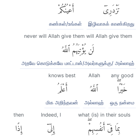
تَزْدَرِىٓ
أَعْيُنُكُمْ
கண்கள்/உங்கள்
இழிவாகக் காண்கிறது
never will Allah give them will Allah give them
لَن يُؤْتِيَهُمُ ٱللَّهُ
அறவே கொடுக்கவே மாட்டான்/அவர்களுக்கு/ அல்லாஹ்
knows best
Allah
any good
خَيْرًاۖ
ٱللَّهُ
أَعْلَمُ
மிக அறிந்தவன்
அல்லாஹ்
ஒரு நன்மை
then
Indeed, I
what (is) in their souls
بِمَا فِىٓ أَنفُسِهِمْۖ
إِنِّىٓ
إِذًا