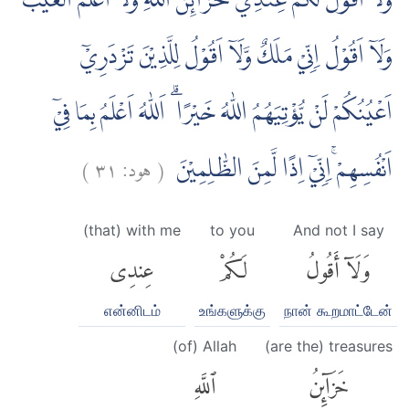
وَلَآ اَقُوْلُ لَكُمْ عِنْدِيْ خَزَاۤىِٕنُ اللّٰهِ وَلَآ اَعْلَمُ الْغَيْبَ
وَلَآ اَقُوْلُ اِنِّيْ مَلَكٌ وَّلَآ اَقُوْلُ لِلَّذِيْنَ تَزْدَرِيْٓ
اَعْيُنُكُمْ لَنْ يُّؤْتِيَهُمُ اللّٰهُ خَيْرًا ۗ اَللّٰهُ اَعْلَمُ بِمَا فِيْٓ
)
٣١
هود:
(
اَنْفُسِهِمْ ۚاِنِّيْٓ اِذًا لَّمِنَ الظّٰلِمِيْنَ
(that) with me
to you
And not I say
وَلَآ أَقُولُ
لَكُمْ
عِندِى
என்னிடம்
உங்களுக்கு
நான் கூறமாட்டேன்
(of) Allah
(are the) treasures
خَزَآئِنُ
ٱللَّهِ