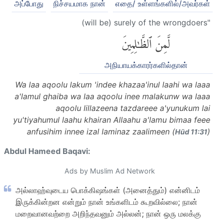
அப்போது
நிச்சயமாக நான்
எதை/ உள்ளங்களில்/அவர்கள்
(will be) surely of the wrongdoers"
لَّمِنَ ٱلظَّٰلِمِينَ
அநியாயக்காரர்களில்தான்
Wa laa aqoolu lakum 'indee khazaa'inul laahi wa laaa
a'lamul ghaiba wa laa aqoolu inee malakunw wa laaa
aqoolu lillazeena tazdareee a'yunukum lai
yu'tiyahumul laahu khairan Allaahu a'lamu bimaa feee
anfusihim innee izal laminaz zaalimeen (
)
Hūd 11:31
Abdul Hameed Baqavi:
Ads by Muslim Ad Network
அல்லாஹ்வுடைய பொக்கிஷங்கள் (அனைத்தும்) என்னிடம்
இருக்கின்றன என்றும் நான் உங்களிடம் கூறவில்லை; நான்
மறைவானவற்றை அறிந்தவனும் அல்லன்; நான் ஒரு மலக்கு