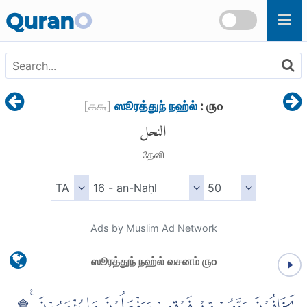
Skip to main content
Quran
O
[
௧௬
]
ஸூரத்துந் நஹ்ல்
: ௫௦
النحل
தேனி
Ads by Muslim Ad Network
ஸூரத்துந் நஹ்ல் வசனம் ௫௦