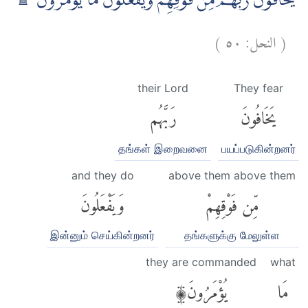
يَخَافُوْنَ رَبَّهُمْ مِّنْ فَوْقِهِمْ وَيَفْعَلُوْنَ مَا يُؤْمَرُوْنَ ࣖ ۩
)
٥٠
النحل:
(
their Lord
They fear
يَخَافُونَ
رَبَّهُم
தங்கள் இறைவனை
பயப்படுகின்றனர்
and they do
above them above them
مِّن فَوْقِهِمْ
وَيَفْعَلُونَ
இன்னும் செய்கின்றனர்
தங்களுக்கு மேலுள்ள
they are commanded
what
مَا
يُؤْمَرُونَ۩