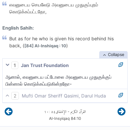
எவனுடைய செயலேடு அவனுடைய முதுகுப்புறம்
கொடுக்கப்பட்டதோ,
English Sahih:
But as for he who is given his record behind his
back, (
)
[84] Al-Inshiqaq : 10
Collapse
1
Jan Trust Foundation
ஆனால், எவனுடைய பட்டோலை அவனுடைய முதுகுக்குப்
பின்னால் கொடுக்கப்படுகின்றதோ-
2
Mufti Omar Sheriff Qasimi, Darul Huda
ஆக, யார் தன் பதிவேடு தன் முதுகுக்குப் பின்னால்
١٠
:
٨٤
الإنشقاق
القرآن الكريم
-
கொடுக்கப்பட்டானோ,
Al-Insyiqaq
84
:
10