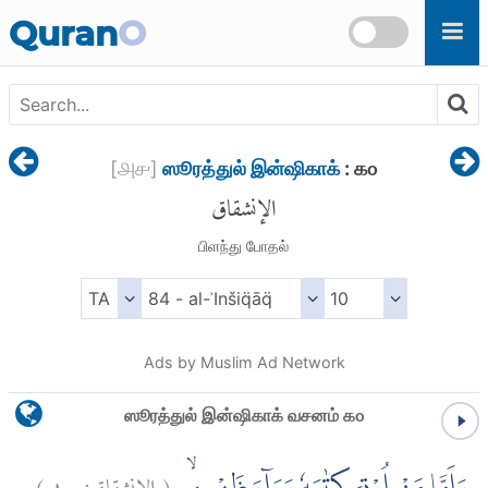
Skip to main content
Quran
O
[
௮௪
]
ஸூரத்துல் இன்ஷிகாக்
: ௧௦
الإنشقاق
பிளந்து போதல்
Ads by Muslim Ad Network
ஸூரத்துல் இன்ஷிகாக் வசனம் ௧௦
)
١٠
الإنشقاق:
(