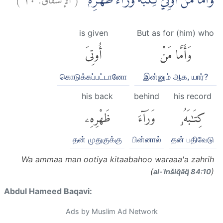
وَاَمَّا مَنْ اُوْتِيَ كِتٰبَهٗ وَرَاۤءَ ظَهْرِهٖۙ
is given
But as for (him) who
وَأَمَّا مَنْ
أُوتِىَ
கொடுக்கப்பட்டானோ
இன்னும் ஆக, யார்?
his back
behind
his record
كِتَٰبَهُۥ
وَرَآءَ
ظَهْرِهِۦ
தன் முதுகுக்கு
பின்னால்
தன் பதிவேடு
Wa ammaa man ootiya kitaabahoo waraaa'a zahrih
(
)
al-ʾInšiq̈āq̈ 84:10
Abdul Hameed Baqavi:
Ads by Muslim Ad Network