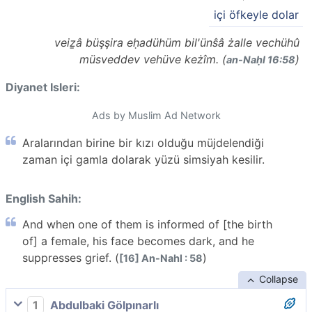
içi öfkeyle dolar
veiẕâ büşşira eḥadühüm bil'ünŝâ żalle vechühû
müsveddev vehüve keżîm. (
)
an-Naḥl 16:58
Diyanet Isleri:
Ads by Muslim Ad Network
Aralarından birine bir kızı olduğu müjdelendiği
zaman içi gamla dolarak yüzü simsiyah kesilir.
English Sahih:
And when one of them is informed of [the birth
of] a female, his face becomes dark, and he
suppresses grief. (
)
[16] An-Nahl : 58
Collapse
1
Abdulbaki Gölpınarlı