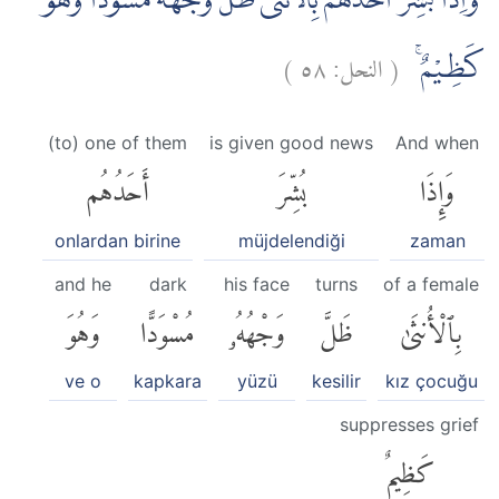
وَاِذَا بُشِّرَ اَحَدُهُمْ بِالْاُنْثٰى ظَلَّ وَجْهُهٗ مُسْوَدًّا وَّهُوَ
)
٥٨
النحل:
(
كَظِيْمٌۚ
(to) one of them
is given good news
And when
وَإِذَا
بُشِّرَ
أَحَدُهُم
onlardan birine
müjdelendiği
zaman
and he
dark
his face
turns
of a female
بِٱلْأُنثَىٰ
ظَلَّ
وَجْهُهُۥ
مُسْوَدًّا
وَهُوَ
ve o
kapkara
yüzü
kesilir
kız çocuğu
suppresses grief
كَظِيمٌ