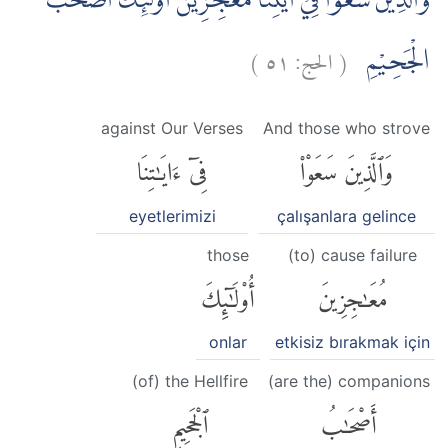
وَالَّذِيْنَ سَعَوْا فِيْٓ اٰيٰتِنَا مُعٰجِزِيْنَ اُولٰۤىِٕكَ اَصْحٰبُ
)
٥١
الحج:
(
الْجَحِيْمِ
against Our Verses
And those who strove
وَٱلَّذِينَ سَعَوْا۟
فِىٓ ءَايَٰتِنَا
eyetlerimizi
çalışanlara gelince
those
(to) cause failure
مُعَٰجِزِينَ
أُو۟لَٰٓئِكَ
onlar
etkisiz bırakmak için
(of) the Hellfire
(are the) companions
أَصْحَٰبُ
ٱلْجَحِيمِ