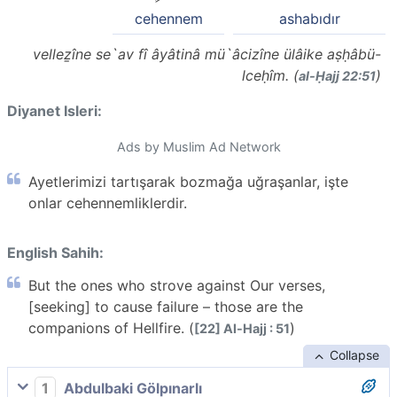
cehennem
ashabıdır
velleẕîne se`av fî âyâtinâ mü`âcizîne ülâike aṣḥâbü-
lceḥîm. (
)
al-Ḥajj 22:51
Diyanet Isleri:
Ads by Muslim Ad Network
Ayetlerimizi tartışarak bozmağa uğraşanlar, işte
onlar cehennemliklerdir.
English Sahih:
But the ones who strove against Our verses,
[seeking] to cause failure – those are the
companions of Hellfire. (
)
[22] Al-Hajj : 51
Collapse
1
Abdulbaki Gölpınarlı