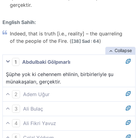
gerçektir.
English Sahih:
Indeed, that is truth [i.e., reality] – the quarreling
of the people of the Fire. (
)
[38] Sad : 64
Collapse
1
Abdulbaki Gölpınarlı
Şüphe yok ki cehennem ehlinin, birbirleriyle şu
münakaşaları, gerçektir.
2
Adem Uğur
İşte bu, cehennem ehlinin tartışması, şüphesiz bir
3
Ali Bulaç
gerçektir.
Bu, cehennem halkının birbiriyle çekişmesi kesin bir
4
Ali Fikri Yavuz
gerçektir.
İşte bu, cehennem ehlinin birbirleriyle mücadelesi,
5
Celal Yıldırım