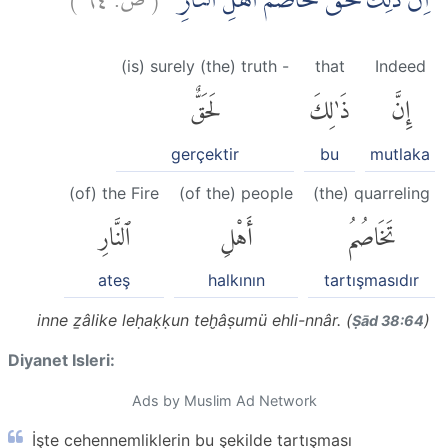
اِنَّ ذٰلِكَ لَحَقٌّ تَخَاصُمُ اَهْلِ النَّارِ ࣖ
(is) surely (the) truth -
that
Indeed
إِنَّ
ذَٰلِكَ
لَحَقٌّ
gerçektir
bu
mutlaka
(of) the Fire
(of the) people
(the) quarreling
تَخَاصُمُ
أَهْلِ
ٱلنَّارِ
ateş
halkının
tartışmasıdır
inne ẕâlike leḥaḳḳun teḫâṣumü ehli-nnâr. (
)
Ṣād 38:64
Diyanet Isleri:
Ads by Muslim Ad Network
İşte cehennemliklerin bu şekilde tartışması