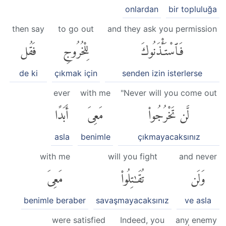
onlardan
bir topluluğa
then say
to go out
and they ask you permission
فَٱسْتَـْٔذَنُوكَ
لِلْخُرُوجِ
فَقُل
de ki
çıkmak için
senden izin isterlerse
ever
with me
"Never will you come out
لَّن تَخْرُجُوا۟
مَعِىَ
أَبَدًا
asla
benimle
çıkmayacaksınız
with me
will you fight
and never
وَلَن
تُقَٰتِلُوا۟
مَعِىَ
benimle beraber
savaşmayacaksınız
ve asla
were satisfied
Indeed, you
any enemy