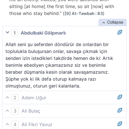
sitting [at home] the first time, so sit [now] with
those who stay behind." (
)
[9] At-Tawbah : 83
Collapse
1
Abdulbaki Gölpınarlı
Allah seni şu seferden döndürür de onlardan bir
toplulukla buluşursan onlar, savaşa çıkmak için
senden izin istedikleri takdirde hemen de ki: Artık
benimle ebediyen çıkamazsınız siz ve benimle
beraber düşmanla kesin olarak savaşamazsınız.
Şüphe yok ki ilk defa oturup kalmaya razı
olmuştunuz, oturun geri kalanlarla.
2
Adem Uğur
Eğer Allah seni onlardan bir gurubun yanına döndürür
3
Ali Bulaç
de (Tebük seferinden Medine´ye döner de başka bir
Bundan böyle, Allah seni onlardan bir topluluğun
savaşa seninle beraber) çıkmak için senden izin
4
Ali Fikri Yavuz