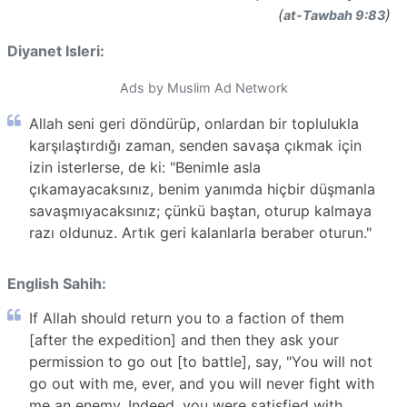
(
)
at-Tawbah 9:83
Diyanet Isleri:
Ads by Muslim Ad Network
Allah seni geri döndürüp, onlardan bir toplulukla
karşılaştırdığı zaman, senden savaşa çıkmak için
izin isterlerse, de ki: "Benimle asla
çıkamayacaksınız, benim yanımda hiçbir düşmanla
savaşmıyacaksınız; çünkü baştan, oturup kalmaya
razı oldunuz. Artık geri kalanlarla beraber oturun."
English Sahih:
If Allah should return you to a faction of them
[after the expedition] and then they ask your
permission to go out [to battle], say, "You will not
go out with me, ever, and you will never fight with
me an enemy. Indeed, you were satisfied with