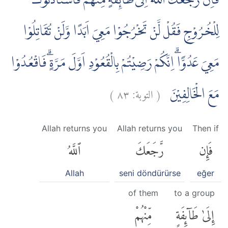
فَاِنْ رَّجَعَكَ اللّٰهُ اِلٰى طَاۤىِٕفَةٍ مِّنْهُمْ فَاسْتَأْذَنُوْكَ
لِلْخُرُوْجِ فَقُلْ لَّنْ تَخْرُجُوْا مَعِيَ اَبَدًا وَّلَنْ تُقَاتِلُوْا
مَعِيَ عَدُوًّاۗ اِنَّكُمْ رَضِيْتُمْ بِالْقُعُوْدِ اَوَّلَ مَرَّةٍۗ فَاقْعُدُوْا
)
٨٣
التوبة:
(
مَعَ الْخَالِفِيْنَ
Allah returns you
Allah returns you
Then if
فَإِن
رَّجَعَكَ
ٱللَّهُ
Allah
seni döndürürse
eğer
of them
to a group
إِلَىٰ طَآئِفَةٍ
مِّنْهُمْ