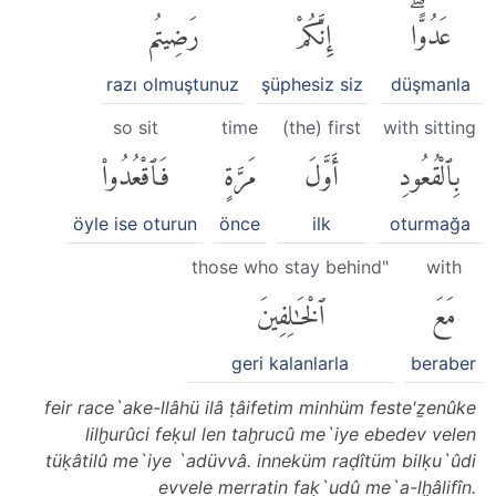
عَدُوًّاۖ
إِنَّكُمْ
رَضِيتُم
razı olmuştunuz
şüphesiz siz
düşmanla
so sit
time
(the) first
with sitting
بِٱلْقُعُودِ
أَوَّلَ
مَرَّةٍ
فَٱقْعُدُوا۟
öyle ise oturun
önce
ilk
oturmağa
those who stay behind"
with
مَعَ
ٱلْخَٰلِفِينَ
geri kalanlarla
beraber
feir race`ake-llâhü ilâ ṭâifetim minhüm feste'ẕenûke
lilḫurûci feḳul len taḫrucû me`iye ebedev velen
tüḳâtilû me`iye `adüvvâ. inneküm raḍîtüm bilḳu`ûdi
evvele merratin faḳ`udû me`a-lḫâlifîn.