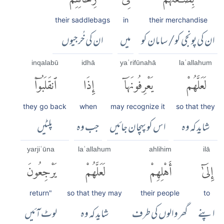
their saddlebags
in
their merchandise
ان کی پونجی کو/ سامان کو
میں
ان کی خُرجیوں
inqalabū
idhā
yaʿrifūnahā
laʿallahum
لَعَلَّهُمْ
يَعْرِفُونَهَآ
إِذَا
ٱنقَلَبُوٓا۟
they go back
when
may recognize it
so that they
شاید کہ وہ
اس کو پہچان جائیں
جب وہ
پلٹیں
yarjiʿūna
laʿallahum
ahlihim
ilā
إِلَىٰٓ
أَهْلِهِمْ
لَعَلَّهُمْ
يَرْجِعُونَ
return"
so that they may
their people
to
اپنے
گھر والوں کی طرف
شاید کہ وہ
لوٹ آئیں