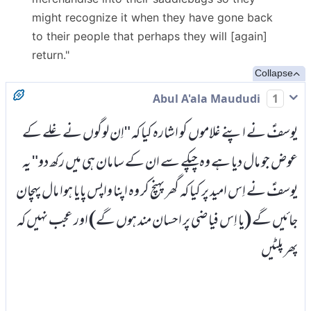
might recognize it when they have gone back
to their people that perhaps they will [again]
return."
Collapse
Abul A'ala Maududi
1
یوسفؑ نے اپنے غلاموں کو اشارہ کیا کہ "اِن لوگوں نے غلے کے
عوض جو مال دیا ہے وہ چپکے سے ان کے سامان ہی میں رکھ دو" یہ
یوسفؑ نے اِس امید پر کیا کہ گھر پہنچ کر وہ اپنا واپس پایا ہوا مال پہچان
جائیں گے (یا اِس فیاضی پر احسان مند ہوں گے) اور عجب نہیں کہ
پھر پلٹیں