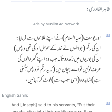
طاہر القادری:
Ads by Muslim Ad Network
اور یوسف (علیہ السلام) نے اپنے غلاموں سے فرمایا:
ان کی رقم (جو انہوں نے غلہ کے عوض اد اکی تھی واپس)
ان کی بوریوں میں رکھ دو تاکہ جب وہ اپنے گھر والوں کی
طرف لوٹیں تو اسے پہچان لیں (کہ یہ رقم تو واپس آگئی
ہے) شاید وہ (اسی سبب سے) لوٹ کر آجائیں،
English Sahih:
And [Joseph] said to his servants, "Put their
merchandise into their saddlebags so they