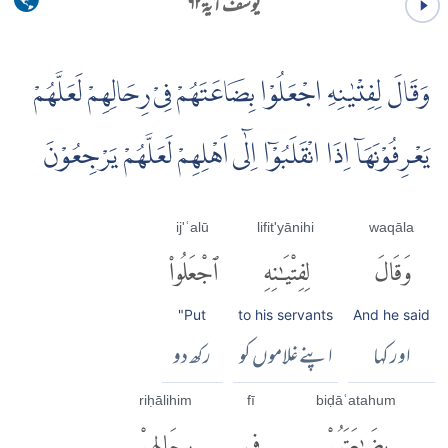
یوسف آية ۶۲
وَقَالَ لِفِتْيٰنِهِ اجْعَلُوْا بِضَاعَتَهُمْ فِىْ رِحَالِهِمْ لَعَلَّهُمْ
يَعْرِفُوْنَهَاۤ اِذَا انْقَلَبُوْۤا اِلٰۤى اَهْلِهِمْ لَعَلَّهُمْ يَرْجِعُوْنَ
ij'ʿalū
lifit'yānihi
waqāla
وَقَالَ
لِفِتْيَٰنِهِ
ٱجْعَلُوا۟
"Put
to his servants
And he said
اور کہا
اپنے غلاموں کو
رکھ دو
riḥālihim
fī
biḍāʿatahum
بِضَٰعَتَهُمْ
فِى
رِحَالِهِمْ