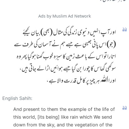
Ads by Muslim Ad Network
اور آپ انہیں دنیوی زندگی کی مثال (بھی) بیان کیجئے
(جو) اس پانی جیسی ہے جسے ہم نے آسمان کی طرف سے
اتارا تو اس کے باعث زمین کا سبزہ خوب گھنا ہوگیا پھر وہ
سوکھی گھاس کا چورا بن گیا جسے ہوائیں اڑا لے جاتی ہیں،
اور اﷲ ہر چیز پر کامل قدرت والا ہے،
English Sahih:
And present to them the example of the life of
this world, [its being] like rain which We send
down from the sky, and the vegetation of the