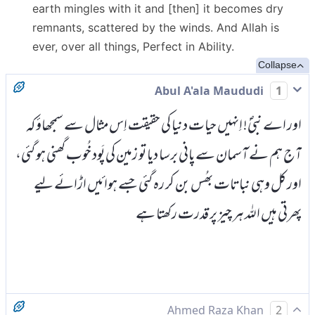
earth mingles with it and [then] it becomes dry
remnants, scattered by the winds. And Allah is
ever, over all things, Perfect in Ability.
Collapse
Abul A'ala Maududi
1
اور اے نبیؐ! اِنہیں حیات دنیا کی حقیقت اِس مثال سے سمجھاؤ کہ
آج ہم نے آسمان سے پانی برسا دیا تو زمین کی پَود خُوب گھنی ہو گئی،
اور کل وہی نباتات بھُس بن کر رہ گئی جسے ہوائیں اڑائے لیے
پھرتی ہیں اللہ ہر چیز پر قدرت رکھتا ہے
Ahmed Raza Khan
2