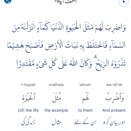
الکہف آية ۴۵
وَاضْرِبْ لَهُمْ مَّثَلَ الْحَيٰوةِ الدُّنْيَا كَمَاۤءٍ اَنْزَلْنٰهُ مِنَ
السَّمَاۤءِ فَاخْتَلَطَ بِهٖ نَبَاتُ الْاَرْضِ فَاَصْبَحَ هَشِيْمًا
تَذْرُوْهُ الرِّيٰحُ ۗ وَكَانَ اللّٰهُ عَلٰى كُلِّ شَىْءٍ مُّقْتَدِرًا
l-ḥayati
mathala
lahum
wa-iḍ'rib
وَٱضْرِبْ
لَهُم
مَّثَلَ
ٱلْحَيَوٰةِ
(of) the life
the example
to them
And present
اور بیان کرو
ان کے لئے
مثال
زندگی کی