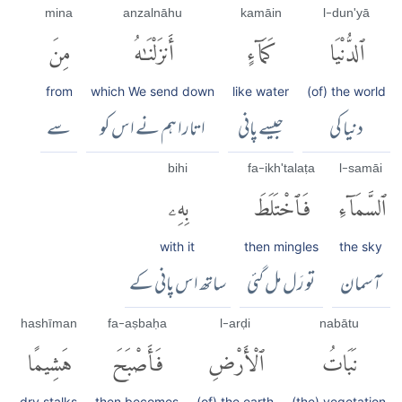
mina
anzalnāhu
kamāin
l-dun'yā
ٱلدُّنْيَا
كَمَآءٍ
أَنزَلْنَٰهُ
مِنَ
from
which We send down
like water
(of) the world
دنیا کی
جیسے پانی
اتارا ہم نے اس کو
سے
bihi
fa-ikh'talaṭa
l-samāi
ٱلسَّمَآءِ
فَٱخْتَلَطَ
بِهِۦ
with it
then mingles
the sky
آسمان
تو رَل مل گئی
ساتھ اس پانی کے
hashīman
fa-aṣbaḥa
l-arḍi
nabātu
نَبَاتُ
ٱلْأَرْضِ
فَأَصْبَحَ
هَشِيمًا
dry stalks
then becomes
(of) the earth
(the) vegetation