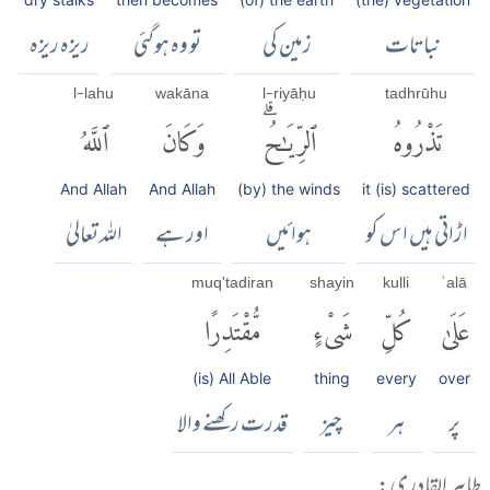
نباتات
زمین کی
تو وہ ہوگئی
ریزہ ریزہ
l-lahu
wakāna
l-riyāḥu
tadhrūhu
تَذْرُوهُ
ٱلرِّيَٰحُۗ
وَكَانَ
ٱللَّهُ
And Allah
And Allah
(by) the winds
it (is) scattered
اڑاتی ہیں اس کو
ہوائیں
اور ہے
اللہ تعالیٰ
muq'tadiran
shayin
kulli
ʿalā
عَلَىٰ
كُلِّ
شَىْءٍ
مُّقْتَدِرًا
(is) All Able
thing
every
over
پر
ہر
چیز
قدرت رکھنے والا
طاہر القادری: