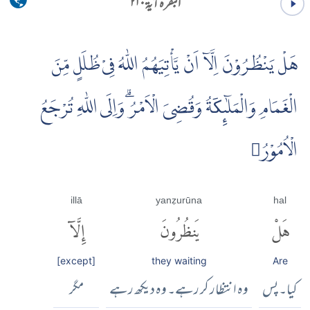
البقرہ آية ۲۱۰
هَلْ يَنْظُرُوْنَ اِلَّاۤ اَنْ يَّأْتِيَهُمُ اللّٰهُ فِىْ ظُلَلٍ مِّنَ
الْغَمَامِ وَالْمَلٰۤٮِٕکَةُ وَقُضِىَ الْاَمْرُۗ وَاِلَى اللّٰهِ تُرْجَعُ
الْاُمُوْرُ
illā
yanẓurūna
hal
هَلْ
يَنظُرُونَ
إِلَّآ
[except]
they waiting
Are
کیا۔ پس
وہ انتظار کر رہے۔ وہ دیکھ رہے
مگر