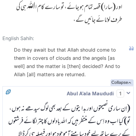
اور (سارا) قصہ تمام ہو جائے، تو سارے کام اﷲ ہی کی
طرف لوٹائے جائیں گے،
English Sahih:
Do they await but that Allah should come to
them in covers of clouds and the angels [as
well] and the matter is [then] decided? And to
Allah [all] matters are returned.
Collapse
Abul A'ala Maududi
1
(اِن ساری نصیحتوں اور ہدایتوں کے بعد بھی لوگ سیدھے نہ ہوں،
تو) کیا اب وہ اِس کے منتظر ہیں کہ اللہ بادلوں کا چتر لگائے فرشتوں
کے پرے سا تھ لیے خود سامنے آ موجود ہو اور فیصلہ ہی کر ڈالا