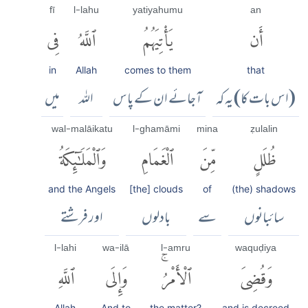
fī
l-lahu
yatiyahumu
an
أَن
يَأْتِيَهُمُ
ٱللَّهُ
فِى
in
Allah
comes to them
that
(اس بات کا) یہ کہ
آجائے ان کے پاس
اللہ
میں
wal-malāikatu
l-ghamāmi
mina
ẓulalin
ظُلَلٍ
مِّنَ
ٱلْغَمَامِ
وَٱلْمَلَٰٓئِكَةُ
and the Angels
[the] clouds
of
(the) shadows
سائبانوں
سے
بادلوں
اور فرشتے
l-lahi
wa-ilā
l-amru
waquḍiya
وَقُضِىَ
ٱلْأَمْرُۚ
وَإِلَى
ٱللَّهِ
Allah
And to
the matter?
and is decreed