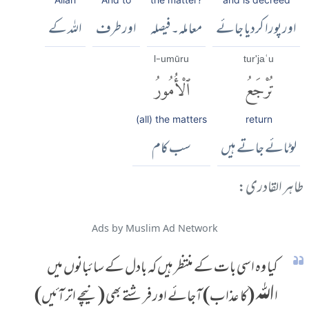
اور پورا کردیا جائے
معاملہ۔ فیصلہ
اور طرف
اللہ کے
l-umūru
tur'jaʿu
تُرْجَعُ
ٱلْأُمُورُ
(all) the matters
return
لوٹائے جاتے ہیں
سب کام
طاہر القادری:
Ads by Muslim Ad Network
کیا وہ اسی بات کے منتظر ہیں کہ بادل کے سائبانوں میں
اﷲ (کا عذاب) آجائے اور فرشتے بھی (نیچے اتر آئیں)