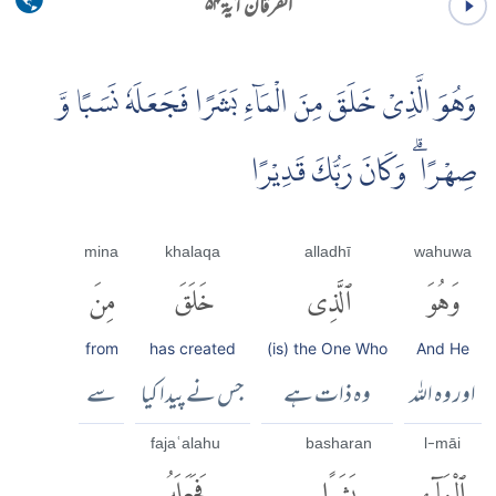
الفرقان آية ۵۴
وَهُوَ الَّذِىْ خَلَقَ مِنَ الْمَاۤءِ بَشَرًا فَجَعَلَهٗ نَسَبًا وَّ
صِهْرًا ۗ وَكَانَ رَبُّكَ قَدِيْرًا
mina
khalaqa
alladhī
wahuwa
وَهُوَ
ٱلَّذِى
خَلَقَ
مِنَ
from
has created
(is) the One Who
And He
اور وہ اللہ
وہ ذات ہے
جس نے پیدا کیا
سے
fajaʿalahu
basharan
l-māi
ٱلْمَآءِ
بَشَرًا
فَجَعَلَهُۥ