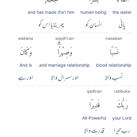
and has made (for) him
human being
the water
پانی
انسان کو
پھر بنایا اس کو
wakāna
waṣih'ran
nasaban
نَسَبًا
وَصِهْرًاۗ
وَكَانَ
And is
and marriage relationship
blood relationship
نسب والا
اور سسرال والا
اور ہے
qadīran
rabbuka
رَبُّكَ
قَدِيرًا
All-Powerful
your Lord
رب تیرا
قدرت والا