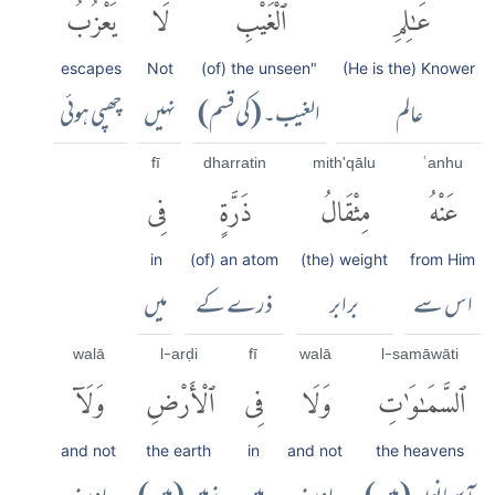
عَٰلِمِ
ٱلْغَيْبِۖ
لَا
يَعْزُبُ
escapes
Not
(of) the unseen"
(He is the) Knower
عالم
الغیب۔ (کی قسم)
نہیں
چھپی ہوئی
fī
dharratin
mith'qālu
ʿanhu
عَنْهُ
مِثْقَالُ
ذَرَّةٍ
فِى
in
(of) an atom
(the) weight
from Him
اس سے
برابر
ذرے کے
میں
walā
l-arḍi
fī
walā
l-samāwāti
ٱلسَّمَٰوَٰتِ
وَلَا
فِى
ٱلْأَرْضِ
وَلَآ
and not
the earth
in
and not
the heavens