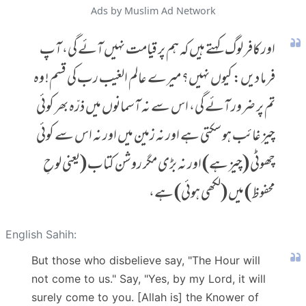
Ads by Muslim Ad Network
اور کافر لوگ کہتے ہیں کہ ہم پر قیامت نہیں آئے گی، آپ
فرما دیں: کیوں نہیں؟ میرے عالم الغیب رب کی قسم! وہ
تم پر ضرور آئے گی، اس سے نہ آسمانوں میں ذرّہ بھر کوئی
چیز غائب ہو سکتی ہے اور نہ زمین میں اور نہ اس سے کوئی
چھوٹی (چیز ہے) اور نہ بڑی مگر روشن کتاب (یعنی لوحِ
محفوظ) میں (لکھی ہوئی) ہے،
English Sahih:
But those who disbelieve say, "The Hour will
not come to us." Say, "Yes, by my Lord, it will
surely come to you. [Allah is] the Knower of