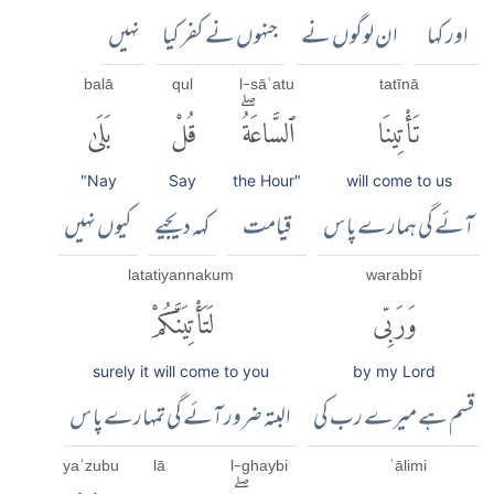
اور کہا
ان لوگوں نے
جنہوں نے کفر کیا
نہیں
balā
qul
l-sāʿatu
tatīnā
تَأْتِينَا
ٱلسَّاعَةُۖ
قُلْ
بَلَىٰ
"Nay
Say
the Hour"
will come to us
آئے گی ہمارے پاس
قیامت
کہہ دیجیے
کیوں نہیں
latatiyannakum
warabbī
وَرَبِّى
لَتَأْتِيَنَّكُمْ
surely it will come to you
by my Lord
قسم ہے میرے رب کی
البتہ ضرور آئے گی تمہارے پاس
yaʿzubu
lā
l-ghaybi
ʿālimi