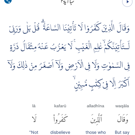
سبا آية ۳
وَقَالَ الَّذِيْنَ كَفَرُوْا لَا تَأْتِيْنَا السَّاعَةُ ۗ قُلْ بَلٰى وَرَبِّىْ
لَـتَأْتِيَنَّكُمْۙ عٰلِمِ الْغَيْبِ ۚ لَا يَعْزُبُ عَنْهُ مِثْقَالُ ذَرَّةٍ
فِى السَّمٰوٰتِ وَلَا فِى الْاَرْضِ وَلَاۤ اَصْغَرُ مِنْ ذٰلِكَ وَلَاۤ
اَكْبَرُ اِلَّا فِىْ كِتٰبٍ مُّبِيْنٍۙ
lā
kafarū
alladhīna
waqāla
وَقَالَ
ٱلَّذِينَ
كَفَرُوا۟
لَا
"Not
disbelieve
those who
But say