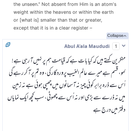
the unseen." Not absent from Him is an atom's
weight within the heavens or within the earth
or [what is] smaller than that or greater,
except that it is in a clear register –
Collapse
Abul A'ala Maududi
1
منکرین کہتے ہیں کہ کیا بات ہے کہ قیامت ہم پر نہیں آ رہی ہے!
کہو، قسم ہے میرے عالم الغیب پروردگار کی، وہ تم پر آ کر رہے گی
اُس سے ذرہ برابر کوئی چیز نہ آسمانوں میں چھپی ہوئی ہے نہ زمین
میں نہ ذرے سے بڑی اور نہ اُس سے چھوٹی، سب کچھ ایک نمایاں
دفتر میں درج ہے