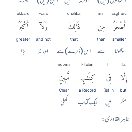
آسمانوں (میں)
اور نہ
میں
زمین (میں)
اور نہ
akbaru
walā
dhālika
min
aṣgharu
أَصْغَرُ
مِن
ذَٰلِكَ
وَلَآ
أَكْبَرُ
greater
and not
that
than
smaller
چھوٹا
سے
اس (ذرے) سے
اور نہ
بڑا
mubīnin
kitābin
fī
illā
إِلَّا
فِى
كِتَٰبٍ
مُّبِينٍ
Clear
a Record
(is) in
but
مگر
میں
ایک کتاب
کھلی
طاہر القادری: