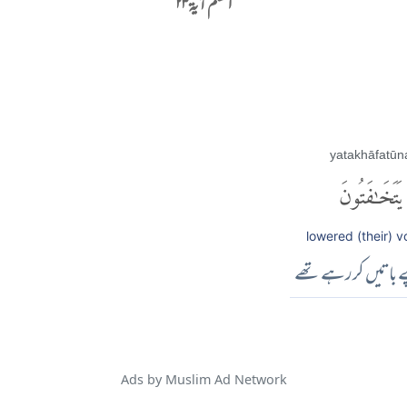
القلم آية ۲۳
yatakhāfatūn
يَتَخَٰفَتُونَ
lowered (their) v
کے باتیں کررہے تھے
Ads by Muslim Ad Network