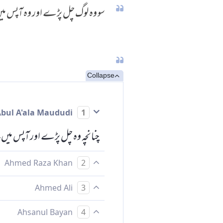
سو وہ لوگ چل پڑے اور وہ آپس میں
Collapse
Abul A'ala Maududi
1
چنانچہ وہ چل پڑے اور آپس میں چ
Ahmed Raza Khan
2
تو چلے اور آپس میں آہستہ آہستہ 
Ahmed Ali
3
پھر وہ آپس میں چپکے چپکے یہ کہتے
Ahsanul Bayan
4