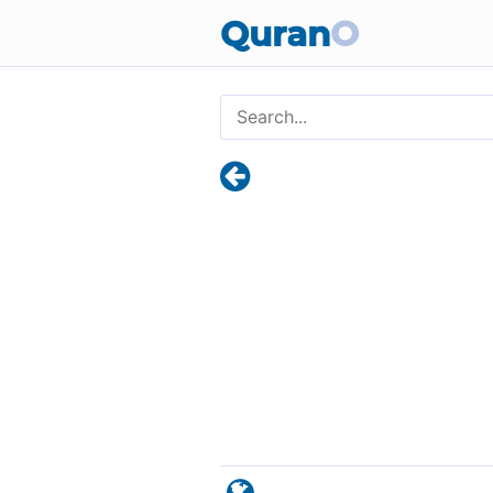
Quran
O