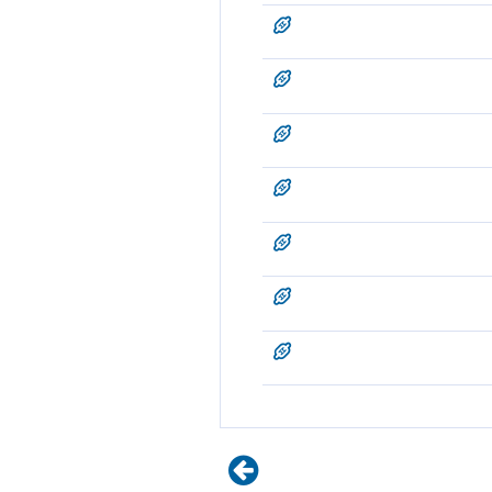
ئے تاکہ کسی کو ان کے جانے کا
chunacheh woh aik doosr