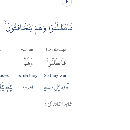
فَانْطَلَقُوْا وَهُمْ يَتَخَافَتُوْنَۙ
a
wahum
fa-inṭalaqū
فَٱنطَلَقُوا۟
وَهُمْ
oices
while they
So they went
تو وہ چل دئیے
اور وہ
چپکے چپ
طاہر القادری: