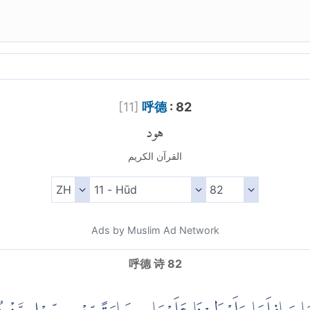
[
11
]
呼德
: 82
هود
القرآن الكريم
Ads by Muslim Ad Network
呼德 诗 82