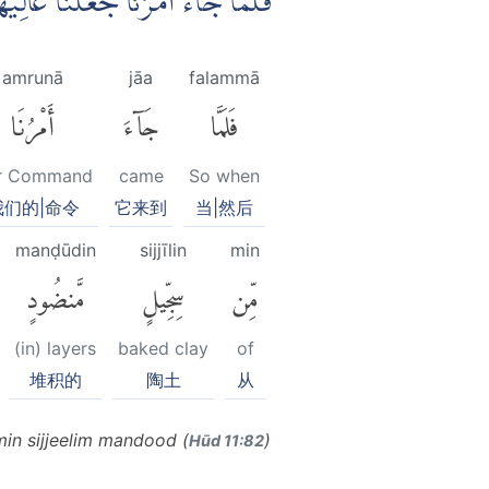
فَلَمَّا جَاۤءَ اَمْرُنَا جَعَلْنَا عَال
amrunā
jāa
falammā
فَلَمَّا
جَآءَ
أَمْرُنَا
r Command
came
So when
我们的|命令
它来到
当|然后
manḍūdin
sijjīlin
min
مِّن
سِجِّيلٍ
مَّنضُودٍ
(in) layers
baked clay
of
堆积的
陶土
从
min sijjeelim mandood (
)
Hūd 11:82