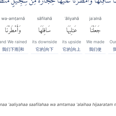
ِيَهَا سَافِلَهَا وَاَمْطَرْنَا عَلَيْهَا حِجَارَةً مِّنْ سِجِّيْلٍ مَّنْ
wa-amṭarnā
sāfilahā
ʿāliyahā
jaʿalnā
جَعَلْنَا
عَٰلِيَهَا
سَافِلَهَا
وَأَمْطَرْنَا
and We rained
its downside
its upside
We made
Ou
我们下雨|和
它的|向下
它的|向上
我们使
naa 'aaliyahaa saafilahaa wa amtamaa 'alaihaa hijaaratam 