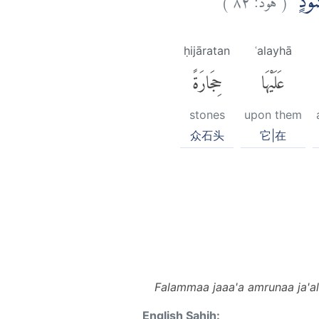
ضُوْدٍ
ḥijāratan
ʿalayhā
عَلَيْهَا
حِجَارَةً
stones
upon them
众石头
它|在
Falammaa jaaa'a amrunaa ja'al
English Sahih: