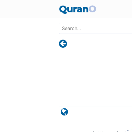
Skip to main content
Quran
O
)
٨٢
هود:
(