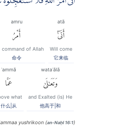
اَتٰىٓ اَمْرُ اللّٰهِ فَلَا تَسْتَعْجِلُوْ
amru
atā
أَتَىٰٓ
أَمْرُ
) command of Allah
Will come
命令
它来临
ʿammā
wataʿālā
وَتَعَٰلَىٰ
عَمَّا
bove what
and Exalted (is) He
什么|从
他高于|和
 'ammaa yushrikoon (
)
an-Naḥl 16:1