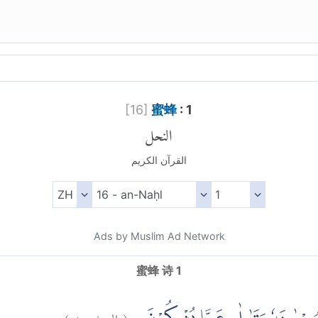
[
16
]
蜜蜂
: 1
النحل
القرآن الكريم
Ads by Muslim Ad Network
蜜蜂 诗 1
)
١
النحل:
(