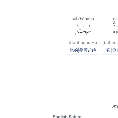
sub'ḥānahu
tas
وهُۚ
سُبْحَٰنَهُۥ
Glorified is He
(be) imp
他的|赞颂超绝
它|你
At
English Sahih: