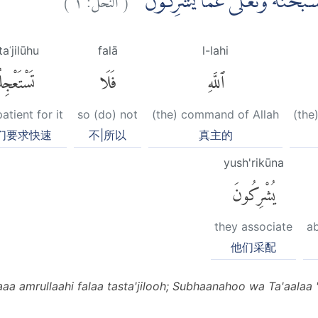
هُ ۗسُبْحٰنَهٗ وَتَعٰلٰى عَمَّا يُشْرِكُوْنَ
taʿjilūhu
falā
l-lahi
ٱللَّهِ
فَلَا
تَسْتَعْجِلُ
atient for it
so (do) not
(the) command of Allah
(the
们要求快速
不|所以
真主的
yush'rikūna
يُشْرِكُونَ
they associate
a
他们采配
aaa amrullaahi falaa tasta'jilooh; Subhaanahoo wa Ta'aalaa