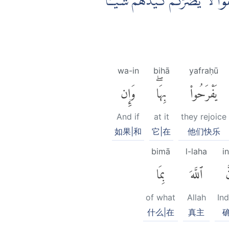
قُوْا لَا يَضُرُّكُمْ كَيْدُهُمْ شَيْـًٔا
wa-in
bihā
yafraḥū
يَفْرَحُوا۟
بِهَاۖ
وَإِن
And if
at it
they rejoice
如果|和
它|在
他们快乐
bimā
l-laha
i
َ
ٱللَّهَ
بِمَا
of what
Allah
In
什么|在
真主