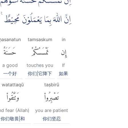
اِنْ تَمْسَسْكُمْ حَسَنَةٌ تَسُؤْهُمْۖ و ۗ
اِنَّ اللّٰهَ بِمَا يَعْمَلُوْنَ مُحِيْط ࣖ
ḥasanatun
tamsaskum
in
إِن
تَمْسَسْكُمْ
حَسَنَةٌ
a good
touches you
If
一个好
你们|它降下
如果
watattaqū
taṣbirū
تَصْبِرُوا۟
وَتَتَّقُوا۟
nd fear (Allah)
you are patient
你们敬畏|和
你们坚忍