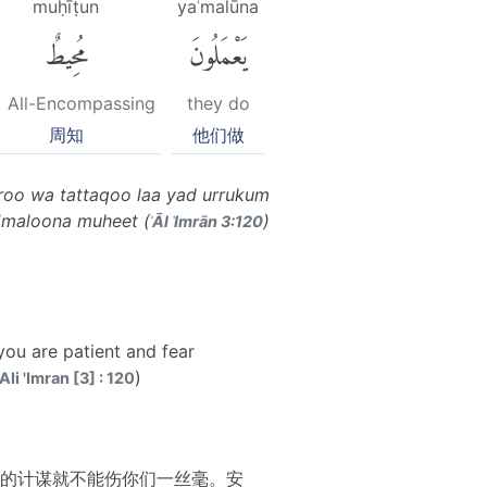
muḥīṭun
yaʿmalūna
يَعْمَلُونَ
مُحِيطٌ
s) All-Encompassing
they do
周知
他们做
iroo wa tattaqoo laa yad urrukum
a'maloona muheet (
)
ʾĀl ʿImrān 3:120
 you are patient and fear
)
Ali 'Imran [3] : 120
的计谋就不能伤你们一丝毫。安