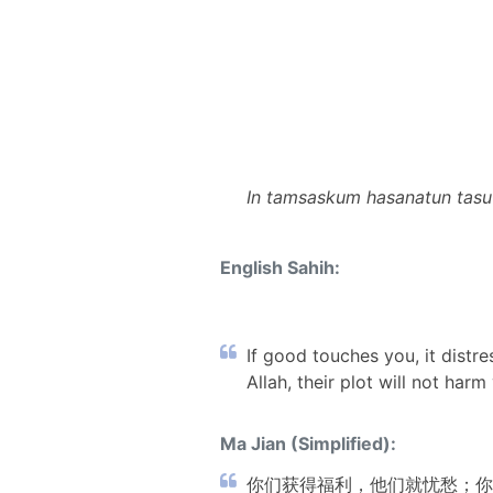
In tamsaskum hasanatun tasu'
English Sahih:
If good touches you, it distre
Allah, their plot will not har
Ma Jian (Simplified):
你们获得福利，他们就忧愁；你