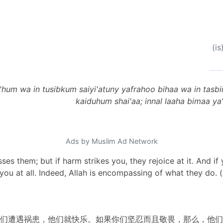
(i
hum wa in tusibkum saiyi'atuny yafrahoo bihaa wa in tasb
kaiduhum shai'aa; innal laaha bimaa y
Ads by Muslim Ad Network
sses them; but if harm strikes you, they rejoice at it. And if
m you at all. Indeed, Allah is encompassing of what they do. (
们遭遇祸患，他们就快乐。如果你们坚忍而且敬畏，那么，他们