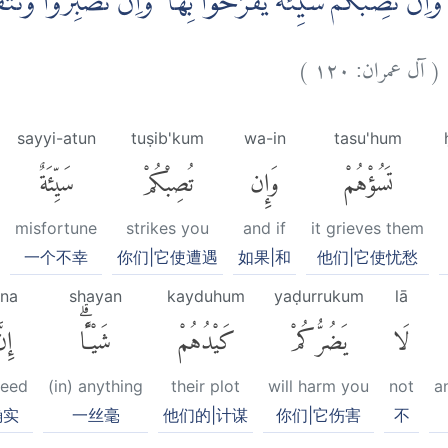
َاِنْ تُصِبْكُمْ سَيِّئَةٌ يَّفْرَحُوْا بِهَا ۗ وَاِنْ تَصْبِرُوْا وَتَتَّ
)
١٢٠
آل عمران:
(
ٌ
sayyi-atun
tuṣib'kum
wa-in
tasu'hum
تَسُؤْهُمْ
وَإِن
تُصِبْكُمْ
سَيِّئَةٌ
misfortune
strikes you
and if
it grieves them
一个不幸
你们|它使遭遇
如果|和
他们|它使忧愁
nna
shayan
kayduhum
yaḍurrukum
lā
لَا
يَضُرُّكُمْ
كَيْدُهُمْ
شَيْـًٔاۗ
إِنّ
deed
(in) anything
their plot
will harm you
not
a
确实
一丝毫
他们的|计谋
你们|它伤害
不