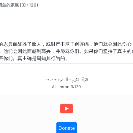
)
兰的家属 [3] : 120
的恩典而战胜了敌人，或财产丰厚子嗣连绵，他们就会因此伤心
，他们会因此而感到高兴，并辱骂你们。如果你们坚持了真主的
害你们。真主确是周知其行为的。
١٢٠
:
٣
آل عمران
القرآن الكريم
-
Ali 'Imran
3
:
120
Donate