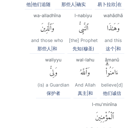
他|他们追随
那些人|确实
易卜拉欣|在
wa-alladhīna
l-nabiyu
wahādhā
وَهَٰذَا
ٱلنَّبِىُّ
وَٱلَّذِينَ
and those who
[the] Prophet
and this
那些人|和
先知(穆圣)
这个|和
waliyyu
wal-lahu
āmanū
ءَامَنُوا۟ۗ
وَٱللَّهُ
وَلِىُّ
(is) a Guardian
And Allah
believe[d]
保护者
真主|和
他们诚信
l-mu'minīna
ٱلْمُؤْمِنِينَ