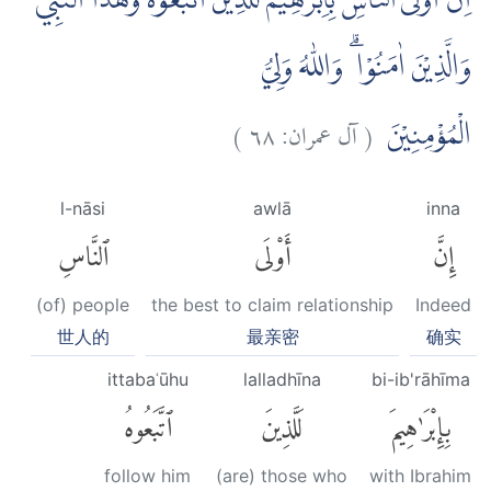
اِنَّ اَوْلَى النَّاسِ بِاِبْرٰهِيْمَ لَلَّذِيْنَ اتَّبَعُوْهُ وَهٰذَا النَّبِيُّ
وَالَّذِيْنَ اٰمَنُوْا ۗ وَاللّٰهُ وَلِيُّ
)
٦٨
آل عمران:
(
الْمُؤْمِنِيْنَ
l-nāsi
awlā
inna
إِنَّ
أَوْلَى
ٱلنَّاسِ
(of) people
the best to claim relationship
Indeed
世人的
最亲密
确实
ittabaʿūhu
lalladhīna
bi-ib'rāhīma
بِإِبْرَٰهِيمَ
لَلَّذِينَ
ٱتَّبَعُوهُ
follow him
(are) those who
with Ibrahim