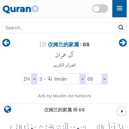
Skip to main content
Quran
O
[
3
]
仪姆兰的家属
: 68
آل عمران
القرآن الكريم
Ads by Muslim Ad Network
仪姆兰的家属 诗 68