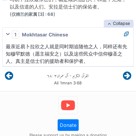
以及信道的人们。安拉是信士们的保佑者。
(
)
仪姆兰的家属 [3] : 68
Collapse
1
Mokhtasar Chinese
最亲近易卜拉欣之人就是同时期追随他之人，同样还有先
知穆罕默德（愿主福安之）以及这些民众中信仰穆圣之
人。真主是信士们的援助者和保护者。
٦٨
:
٣
آل عمران
القرآن الكريم
-
Ali 'Imran
3
:
68
Donate
Please support us by making a donation