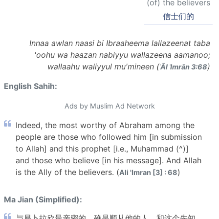
(of) the believers
信士们的
Innaa awlan naasi bi Ibraaheema lallazeenat taba
'oohu wa haazan nabiyyu wallazeena aamanoo;
wallaahu waliyyul mu'mineen (
)
ʾĀl ʿImrān 3:68
English Sahih:
Ads by Muslim Ad Network
Indeed, the most worthy of Abraham among the
people are those who followed him [in submission
to Allah] and this prophet [i.e., Muhammad (^)]
and those who believe [in his message]. And Allah
is the Ally of the believers. (
)
Ali 'Imran [3] : 68
Ma Jian (Simplified):
与易卜拉欣最亲密的，确是顺从他的人，和这个先知，