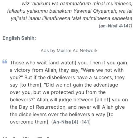
wiz 'alaikum wa nammna'kum minal mu'mineen;
fallaahu yahkumu bainakum Yawmal Qiyaamah; wa lai
yaj'alal laahu lilkaafireena 'alal mu'mineena sabeelaa
(
)
an-Nisāʾ 4:141
English Sahih:
Ads by Muslim Ad Network
Those who wait [and watch] you. Then if you gain
a victory from Allah, they say, "Were we not with
you?" But if the disbelievers have a success, they
say [to them], "Did we not gain the advantage
over you, but we protected you from the
believers?" Allah will judge between [all of] you on
the Day of Resurrection, and never will Allah give
the disbelievers over the believers a way [to
overcome them]. (
)
An-Nisa [4] : 141