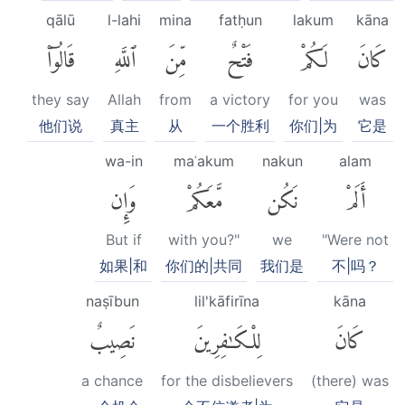
qālū
l-lahi
mina
fatḥun
lakum
kāna
كَانَ
لَكُمْ
فَتْحٌ
مِّنَ
ٱللَّهِ
قَالُوٓا۟
they say
Allah
from
a victory
for you
was
他们说
真主
从
一个胜利
你们|为
它是
wa-in
maʿakum
nakun
alam
أَلَمْ
نَكُن
مَّعَكُمْ
وَإِن
But if
with you?"
we
"Were not
如果|和
你们的|共同
我们是
不|吗？
naṣībun
lil'kāfirīna
kāna
كَانَ
لِلْكَٰفِرِينَ
نَصِيبٌ
a chance
for the disbelievers
(there) was