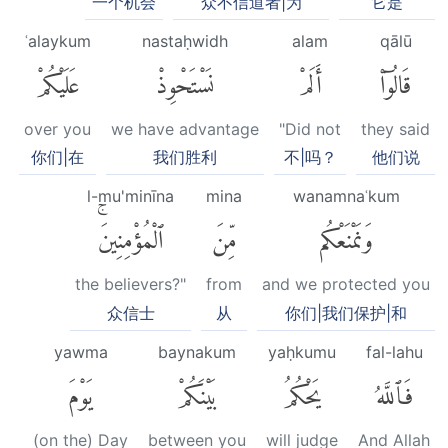
一个机会
众不信道者|为
它是
ʿalaykum
nastaḥwidh
alam
qālū
قَالُوٓا۟
أَلَمْ
نَسْتَحْوِذْ
عَلَيْكُمْ
over you
we have advantage
"Did not
they said
你们|在
我们胜利
不|吗？
他们说
l-mu'minīna
mina
wanamnaʿkum
وَنَمْنَعْكُم
مِّنَ
ٱلْمُؤْمِنِينَۚ
the believers?"
from
and we protected you
众信士
从
你们|我们保护|和
yawma
baynakum
yaḥkumu
fal-lahu
فَٱللَّهُ
يَحْكُمُ
بَيْنَكُمْ
يَوْمَ
(on the) Day
between you
will judge
And Allah