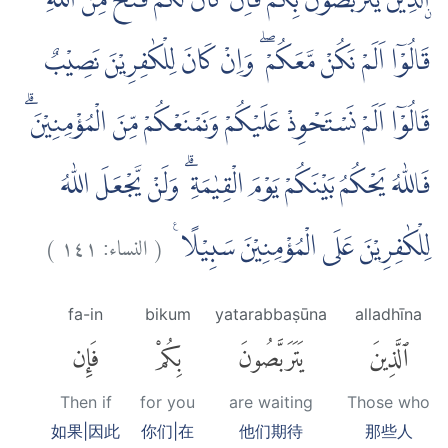
ۨالَّذِيْنَ يَتَرَبَّصُوْنَ بِكُمْۗ فَاِنْ كَانَ لَكُمْ فَتْحٌ مِّنَ اللّٰهِ
قَالُوْٓا اَلَمْ نَكُنْ مَّعَكُمْ ۖ وَاِنْ كَانَ لِلْكٰفِرِيْنَ نَصِيْبٌ
قَالُوْٓا اَلَمْ نَسْتَحْوِذْ عَلَيْكُمْ وَنَمْنَعْكُمْ مِّنَ الْمُؤْمِنِيْنَ ۗ
فَاللّٰهُ يَحْكُمُ بَيْنَكُمْ يَوْمَ الْقِيٰمَةِ ۗ وَلَنْ يَّجْعَلَ اللّٰهُ
)
١٤١
النساء:
(
لِلْكٰفِرِيْنَ عَلَى الْمُؤْمِنِيْنَ سَبِيْلًا ࣖ
fa-in
bikum
yatarabbaṣūna
alladhīna
ٱلَّذِينَ
يَتَرَبَّصُونَ
بِكُمْ
فَإِن
Then if
for you
are waiting
Those who
如果|因此
你们|在
他们期待
那些人