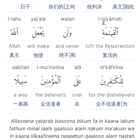
日子
你们的|之间
他判决
真主|因此
l-lahu
yajʿala
walan
l-qiyāmati
ٱلْقِيَٰمَةِۗ
وَلَن
يَجْعَلَ
ٱللَّهُ
Allah
will make
and never
(of) the Resurrection
真主
他使
绝不|和
复活的
sabīlan
l-mu'minīna
ʿalā
lil'kāfirīna
لِلْكَٰفِرِينَ
عَلَى
ٱلْمُؤْمِنِينَ
سَبِيلًا
a way
the believers
over
for the disbelievers
一条路
众信道者
在
众不信道者|为
Allazeena yatarab basoona bikum fa in kaana lakum
fathum minal laahi qaalooo alam nakum ma'akum wa
in kaana lilkaafireena naseebun qaalooo alam nastah