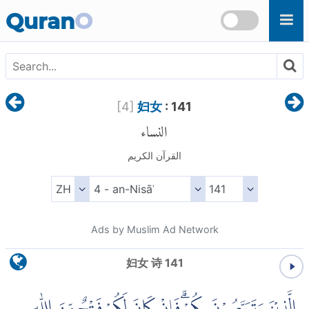
Skip to main content
Quran
O
[
4
]
妇女
: 141
النساء
القرآن الكريم
Ads by Muslim Ad Network
妇女 诗 141