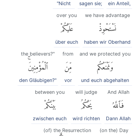
"Nicht
sagen sie;
ein Anteil,
over you
we have advantage
نَسْتَحْوِذْ
عَلَيْكُمْ
über euch
haben wir Oberhand
the believers?"
from
and we protected you
وَنَمْنَعْكُم
مِّنَ
ٱلْمُؤْمِنِينَۚ
den Gläubigen?"
vor
und euch abgehalten
between you
will judge
And Allah
فَٱللَّهُ
يَحْكُمُ
بَيْنَكُمْ
zwischen euch
wird richten
Dann Allah
(of) the Resurrection
(on the) Day