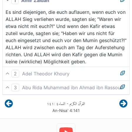
1
Amir Zaidan
Es sind diejenigen, die euch auflauern, wenn euch von
ALLAH Sieg verliehen wurde, sagten sie; "Waren wir
etwa nicht mit euch?!" Und wenn den Kafir etwas
zuteil wurde, sagten sie; "Haben wir uns nicht für
euch eingesetzt und euch vor den Mumin geschützt?!"
ALLAH wird zwischen euch am Tag der Auferstehung
richten. Und ALLAH wird den Kafir gegen die Mumin
keine (wirkliche) Möglichkeit geben.
2
Adel Theodor Khoury
Die euch gegenüber ja abwarten; Wenn euch ein
3
Abu Rida Muhammad ibn Ahmad ibn Rassoul
Erfolg von Gott her zufällt, sagen sie; «Sind wir nicht
die auf Nachrichten über euch harren. Wenn euch ein
mit euch gewesen?»; und wenn den Ungläubigen ein
١٤١
:
٤
النساء
القرآن الكريم
-
Sieg von Allah beschieden wird, sagen sie; "Waren wir
Glück zufällt, sagen sie; «Haben wir euch nicht in der
An-Nisa'
4
:
141
nicht mit euch?" Haben aber die Ungläubigen einen
Hand gehabt, euch aber vor den Gläubigen
Anteil (am Erfolg), sagen sie (zu den Ungläubigen);
geschützt?» Gott wird am Tag der Auferstehung
"Haben wir nicht Oberhand über euch bekommen und
zwischen euch urteilen. Und Gott wird nie den