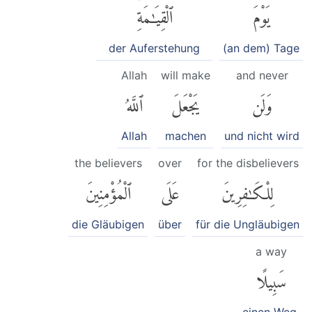
يَوْمَ
ٱلْقِيَٰمَةِۗ
der Auferstehung
(an dem) Tage
Allah
will make
and never
وَلَن
يَجْعَلَ
ٱللَّهُ
Allah
machen
und nicht wird
the believers
over
for the disbelievers
لِلْكَٰفِرِينَ
عَلَى
ٱلْمُؤْمِنِينَ
die Gläubigen
über
für die Ungläubigen
a way
سَبِيلًا