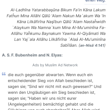
einen Weg.
Al-Ladhīna Yatarabbaşūna Bikum Fa'in Kāna Lakum
Fatĥun Mina Allāhi Qālū 'Alam Nakun Ma`akum Wa 'In
Kāna Lilkāfirīna Naşībun Qālū 'Alam Nastaĥwidh
`Alaykum Wa Namna`kum Mina Al-Mu'uminīna Fa-
Allāhu Yaĥkumu Baynakum Yawma Al-Qiyāmati Wa
Lan Yaj`ala Allāhu Lilkāfirīna `Alaá Al-Mu'uminīna
Sabīlāan. (
)
an-Nisāʾ 4:141
A. S. F. Bubenheim and N. Elyas:
Ads by Muslim Ad Network
die euch gegenüber abwarten. Wenn euch ein
entscheidender Sieg von Allah beschieden ist,
sagen sie; "Sind wir nicht mit euch gewesen?" Und
wenn den Ungläubigen ein Sieg beschieden ist,
sagen sie; "Haben wir uns nicht eurer
(Angelegenheiten) bemächtigt gehabt und die