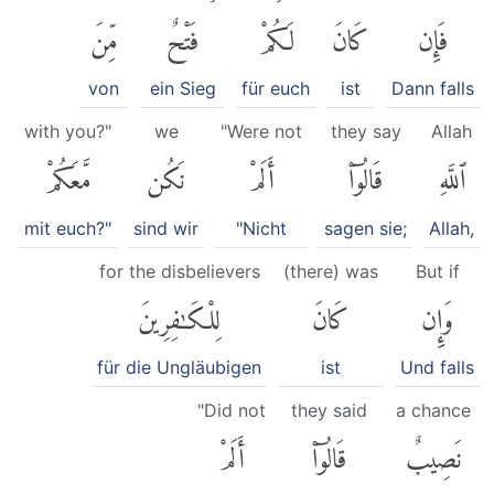
فَإِن
كَانَ
لَكُمْ
فَتْحٌ
مِّنَ
von
ein Sieg
für euch
ist
Dann falls
with you?"
we
"Were not
they say
Allah
ٱللَّهِ
قَالُوٓا۟
أَلَمْ
نَكُن
مَّعَكُمْ
mit euch?"
sind wir
"Nicht
sagen sie;
Allah,
for the disbelievers
(there) was
But if
وَإِن
كَانَ
لِلْكَٰفِرِينَ
für die Ungläubigen
ist
Und falls
"Did not
they said
a chance
نَصِيبٌ
قَالُوٓا۟
أَلَمْ