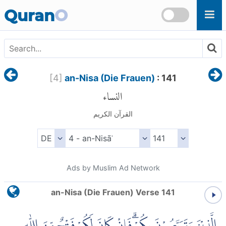
Skip to main content
Quran
O
[
4
]
an-Nisa (Die Frauen)
: 141
النساء
القرآن الكريم
Ads by Muslim Ad Network
an-Nisa (Die Frauen) Verse 141