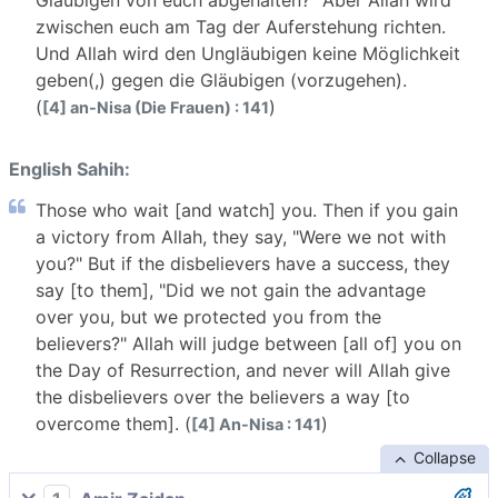
Gläubigen von euch abgehalten?" Aber Allah wird
zwischen euch am Tag der Auferstehung richten.
Und Allah wird den Ungläubigen keine Möglichkeit
geben(,) gegen die Gläubigen (vorzugehen).
(
)
[4] an-Nisa (Die Frauen) : 141
English Sahih:
Those who wait [and watch] you. Then if you gain
a victory from Allah, they say, "Were we not with
you?" But if the disbelievers have a success, they
say [to them], "Did we not gain the advantage
over you, but we protected you from the
believers?" Allah will judge between [all of] you on
the Day of Resurrection, and never will Allah give
the disbelievers over the believers a way [to
overcome them]. (
)
[4] An-Nisa : 141
Collapse