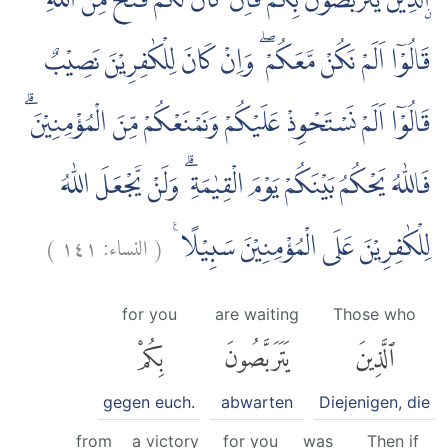
ۨالَّذِيْنَ يَتَرَبَّصُوْنَ بِكُمْۗ فَاِنْ كَانَ لَكُمْ فَتْحٌ مِّنَ اللّٰهِ
قَالُوْٓا اَلَمْ نَكُنْ مَّعَكُمْ ۖ وَاِنْ كَانَ لِلْكٰفِرِيْنَ نَصِيْبٌ
قَالُوْٓا اَلَمْ نَسْتَحْوِذْ عَلَيْكُمْ وَنَمْنَعْكُمْ مِّنَ الْمُؤْمِنِيْنَ ۗ
فَاللّٰهُ يَحْكُمُ بَيْنَكُمْ يَوْمَ الْقِيٰمَةِ ۗ وَلَنْ يَّجْعَلَ اللّٰهُ
)
١٤١
النساء:
(
لِلْكٰفِرِيْنَ عَلَى الْمُؤْمِنِيْنَ سَبِيْلًا ࣖ
for you
are waiting
Those who
ٱلَّذِينَ
يَتَرَبَّصُونَ
بِكُمْ
gegen euch.
abwarten
Diejenigen, die
from
a victory
for you
was
Then if