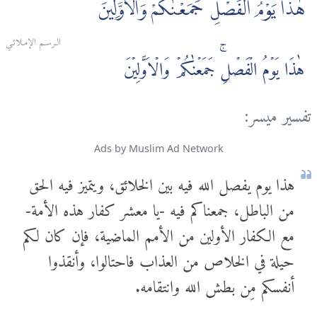
هٰذَا يَوْمُ الْفَصْلِ ۖ جَمَعْنٰكُمْ وَالْأَوَّلِينَ
الـرسـم الإمـلائـي
هٰذَا يَوۡمُ الۡفَصۡلِ‌ۚ جَمَعۡنٰكُمۡ وَالۡاَوَّلِيۡنَ
تفسير ميسر:
Ads by Muslim Ad Network
هذا يوم يفصل الله فيه بين الخلائق، ويتميز فيه الحق
من الباطل، جمعناكم فيه -يا معشر كفار هذه الأمة-
مع الكفار الأولين من الأمم الماضية، فإن كان لكم
حيلة في الخلاص من العذاب فاحتالوا، وأنقذوا
أنفسكم مِن بطش الله وانتقامه.