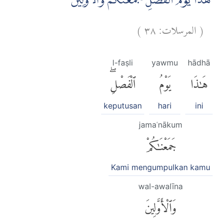
هٰذَا يَوْمُ الْفَصْلِ جَمَعْنٰكُمْ وَالْاَوَّلِيْنَ
)
٣٨
المرسلات:
(
l-faṣli
yawmu
hādhā
هَٰذَا
يَوْمُ
ٱلْفَصْلِۖ
keputusan
hari
ini
jamaʿnākum
جَمَعْنَٰكُمْ
Kami mengumpulkan kamu
wal-awalīna
وَٱلْأَوَّلِينَ