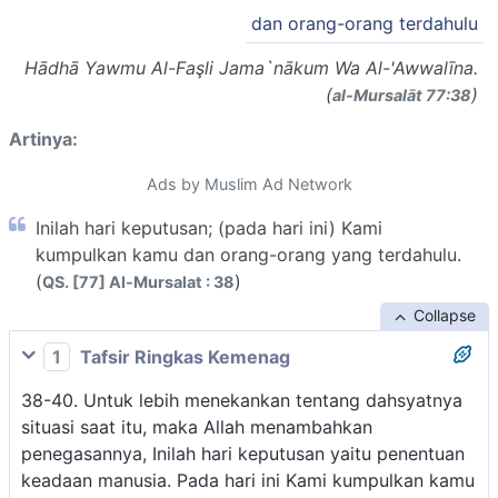
dan orang-orang terdahulu
Hādhā Yawmu Al-Faşli Jama`nākum Wa Al-'Awwalīna.
(
)
al-Mursalāt 77:38
Artinya:
Ads by Muslim Ad Network
Inilah hari keputusan; (pada hari ini) Kami
kumpulkan kamu dan orang-orang yang terdahulu.
(
)
QS. [77] Al-Mursalat : 38
Collapse
1
Tafsir Ringkas Kemenag
38-40. Untuk lebih menekankan tentang dahsyatnya
situasi saat itu, maka Allah menambahkan
penegasannya, Inilah hari keputusan yaitu penentuan
keadaan manusia. Pada hari ini Kami kumpulkan kamu