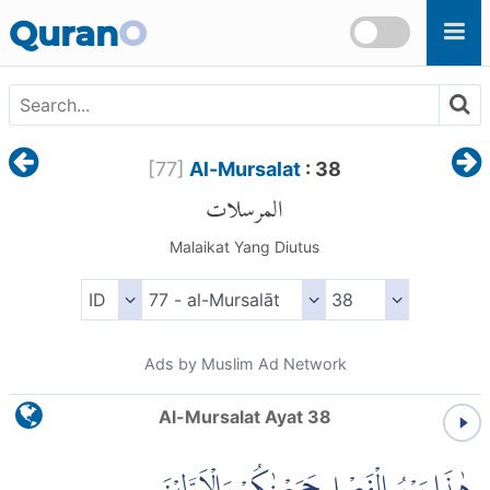
Skip to main content
Quran
O
[
77
]
Al-Mursalat
: 38
المرسلات
Malaikat Yang Diutus
Ads by Muslim Ad Network
Al-Mursalat Ayat 38